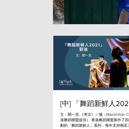
[中] 「舞蹈新鮮人20
文：聞一浩 《考古》／攝：Maximillian 
港舞蹈聯盟提供） 香港舞蹈聯盟製作了
劃的「舞蹈新鮮人」系列，每年支持兩至