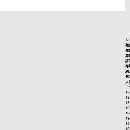
All
觀察
焦點
專欄
評論
專題
網上
舊文
人物
二十
18
18
18
19
19
19
19
19