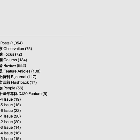
 Posts
(1,054)
1,054 posts
 Observation
(75)
75 posts
 Focus
(72)
72 posts
 Column
(134)
134 posts
 Review
(552)
552 posts
 Feature Articles
(108)
108 posts
特刊 E-journal
(117)
117 posts
回顧 Flashback
(17)
17 posts
 People
(56)
56 posts
週年專輯 DJ20 Feature
(5)
5 posts
-4 Issue
(19)
19 posts
-5 Issue
(18)
18 posts
-6 Issue
(22)
22 posts
-1 Issue
(20)
20 posts
-2 Issue
(20)
20 posts
-3 Issue
(14)
14 posts
-4 Issue
(16)
16 posts
-5 Issue
(15)
15 posts