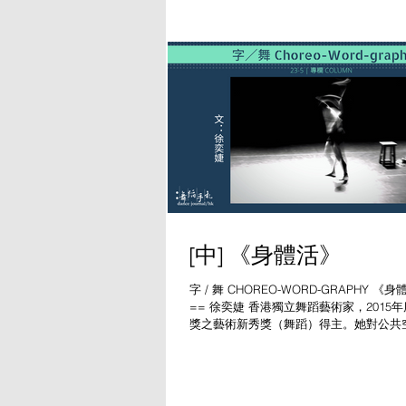
發，都與個人的身體記憶緊密相連。《身
性的演出框架，追溯回望演出所呈現的每
構。舞...
[中] 《身體活》
字 / 舞 CHOREO-WORD-GRAPHY 
== 徐奕婕 香港獨立舞蹈藝術家，2015
獎之藝術新秀獎（舞蹈）得主。她對公共
希望透過身體發掘空間的想像，發現自我，