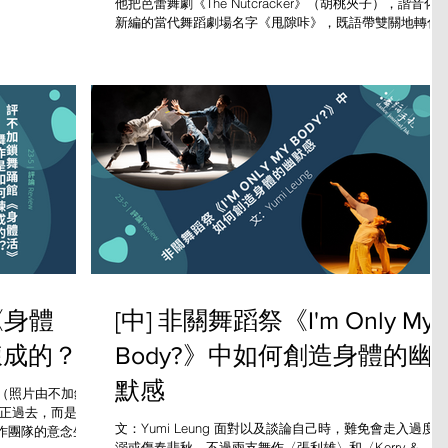
他把芭蕾舞劇《The Nutcracker》（胡桃夾子），諧音化
演出，今年終於可
新編的當代舞蹈劇場名字《甩隙咔》，既語帶雙關地轉化
體現即時性...
統劇情，亦繪形繪聲道出「老化」的題旨。主角「黃老伯
（Uncle...
《身體
[中] 非關舞蹈祭《I'm Only My
煉成的？
Body?》中如何創造身體的幽
默感
au（照片由不加鎖舞
真正過去，而是與
文：Yumi Leung 面對以及談論自己時，難免會走入過度沉
作團隊的意念生
溺或傷春悲秋，不過兩支舞作〈張利雄〉和〈Kerry &