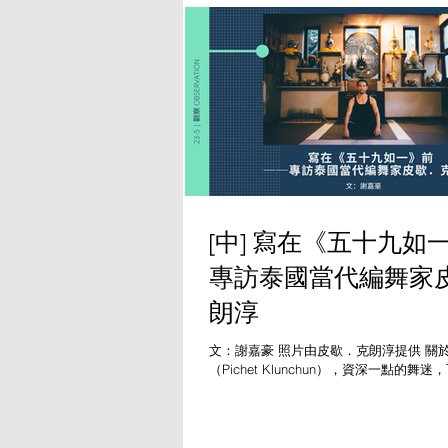
[中] 寫在《五十九如一
專訪泰國當代編舞家
朗淳
文：謝嘉豪 照片由皮歇．克朗淳提供 關
（Pichet Klunchun），資深一點的舞迷
的香港藝術節開始認識到這位來自泰國的
2005年，皮歇．克朗淳與謝洛姆．貝爾（Jér