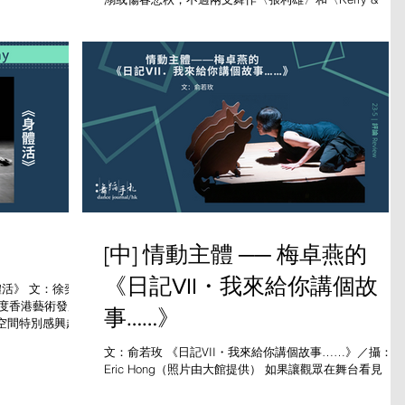
體活》以富有開放
Frieda〉就呈現出明快節奏與幽默感。兩個用人名做標題
個當下是如何形
舞蹈作品帶領觀眾去尋找「我們如何成為我們」——這裡
「我」是帶著不同身分背景的，有跨界編舞的設計師...
[中] 情動主體 ── 梅卓燕的
《日記VII・我來給你講個故
《身體活》 文：徐奕婕
年度香港藝術發展
事……》
空間特別感興趣，
分享當下。...
文：俞若玫 《日記VII・我來給你講個故事……》／攝：
Eric Hong（照片由大館提供） 如果讓觀眾在舞台看見
「善」的本身，在顛三倒四天天粉碎的世界重見「善」的
容，創作者早已超越技術高下、動作難易、文本濃淡，而