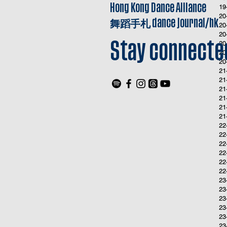
Hong Kong Dance Alliance
19
20
舞蹈手札
dance journal/hk
20
20
20
Stay connecte
20
20
21
21
21
21
21
21
22
22
22
22
22
22
23
23
23
23
23
23