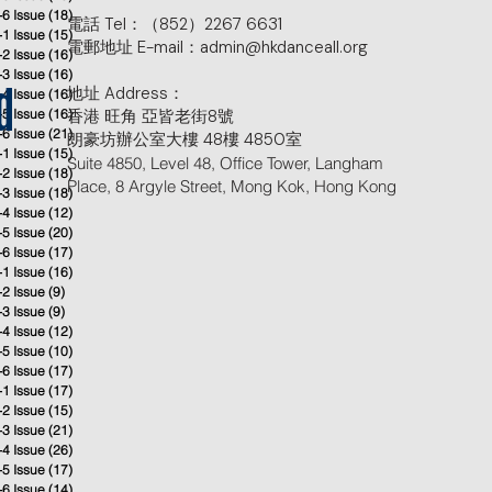
-6 Issue
(18)
18 posts
電話 Tel：（852）2267 6631
-1 Issue
(15)
15 posts
電郵地址 E-mail：admin@hkdanceall.org
-2 Issue
(16)
16 posts
-3 Issue
(16)
16 posts
地址 Address：
-4 Issue
(16)
16 posts
d
-5 Issue
(16)
香港 旺角 亞皆老街8號
16 posts
-6 Issue
(21)
21 posts
朗豪坊辦公室大樓 48樓 4850室
-1 Issue
(15)
15 posts
Suite 4850, Level 48, Office Tower, Langham
-2 Issue
(18)
18 posts
Place, 8 Argyle Street, Mong Kok, Hong Kong
-3 Issue
(18)
18 posts
-4 Issue
(12)
12 posts
-5 Issue
(20)
20 posts
-6 Issue
(17)
17 posts
-1 Issue
(16)
16 posts
-2 Issue
(9)
9 posts
-3 Issue
(9)
9 posts
-4 Issue
(12)
12 posts
-5 Issue
(10)
10 posts
-6 Issue
(17)
17 posts
-1 Issue
(17)
17 posts
-2 Issue
(15)
15 posts
-3 Issue
(21)
21 posts
-4 Issue
(26)
26 posts
-5 Issue
(17)
17 posts
-6 Issue
(14)
14 posts