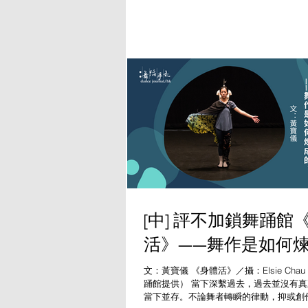
創作新篇，去年因為疫情關係無法作現場
以再次在現場看新晉編舞的作品。現場演出
[中] 評不加鎖舞踊館
活》——舞作是如何
文：黃寶儀 《身體活》／攝：Elsie Ch
踊館提供） 當下深繫過去，過去並沒有
當下並存。不論舞者轉瞬的律動，抑或創