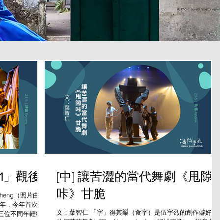
21」觀後
[中] 讓苦澀的當代舞劇《甩隙
咔》甘脆
Cheng（照片由香
四年，今年首次策
文：葉智仁 「字」得其樂（食字）是伍宇烈的創作僻好。
三位不同年輕編舞