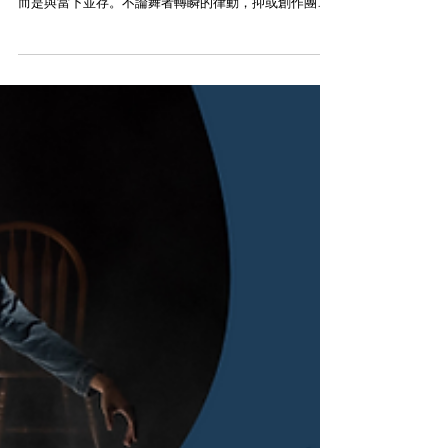
[中] 評不加鎖舞踊館《身體
活》——舞作是如何煉成的？
文：黃寶儀 《身體活》／攝：Elsie Chau（照片由不加
鎖舞踊館提供） 當下深繫過去，過去並沒有真正過去，
而是與當下並存。不論舞者轉瞬的律動，抑或創作團隊
的意念生發，都與個人的身體記憶緊密相連。《身體
活》以富有開放性的演出框架，追溯回望演出所呈現的
每個當下是如何形構。舞...