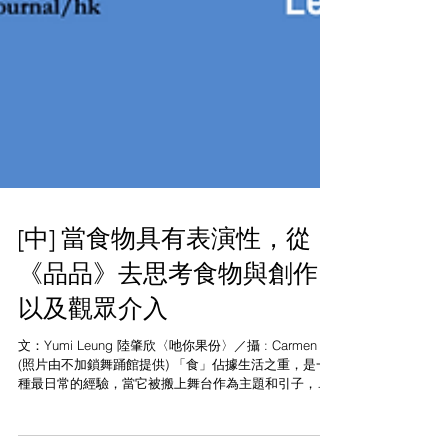
[中] 當食物具有表演性，從
《品品》去思考食物與創作
以及觀眾介入
文：Yumi Leung 陸肇欣〈吔你果份〉／攝 : Carmen So
(照片由不加鎖舞踊館提供) 「食」佔據生活之重，是一