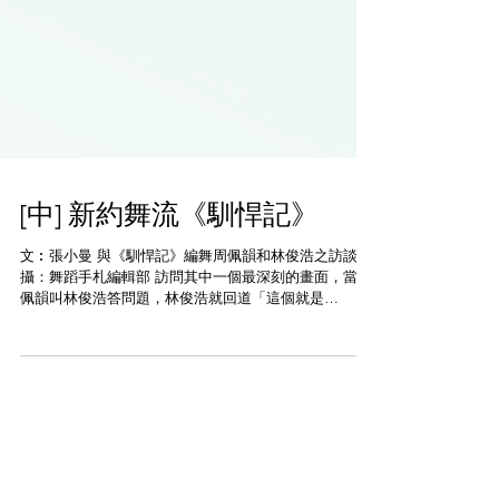
[中] 新約舞流《馴悍記》
文︰張小曼 與《馴悍記》編舞周佩韻和林俊浩之訪談／
攝：舞蹈手札編輯部 訪問其中一個最深刻的畫面，當周
佩韻叫林俊浩答問題，林俊浩就回道「這個就是
taming（馴服）！」《馴悍記》的兩位編舞，笑著分享
他們現時的對話常提及「馴服」一字。兩人一起編舞，
互相「馴服」，希望可以找到彼此...