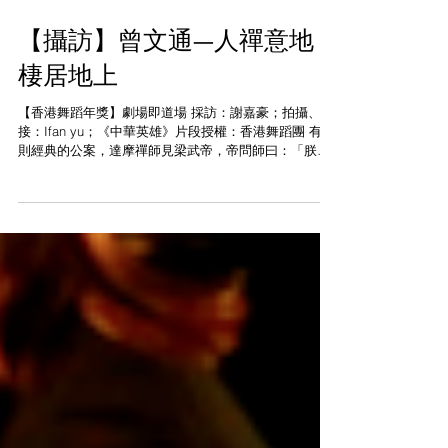
【攝訪】曾文通—人禪意地
棲居地上
【香港舞蹈年獎】劇場即道場 採訪：謝嘉豪；拍攝、剪
接：Ifan yu；《中華英雄》片段授權：香港舞蹈團 有一
則經典的公案，達摩禪師見梁武帝，帝問師曰：「朕建
寺寫經供僧無數，有多少功德？」師曰：「並無功
德。」又問：「如何是真功德？」師答：「淨智妙圓，
體自空寂」梁武帝當時應該...