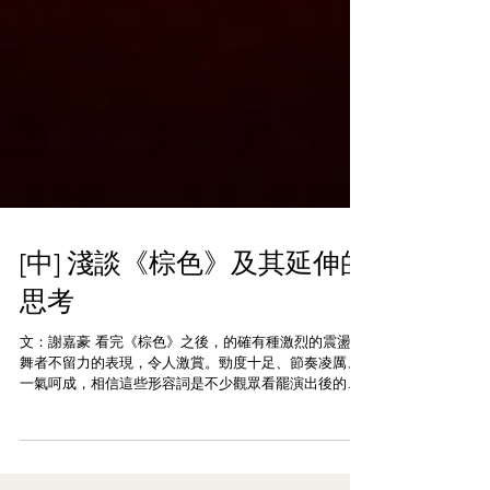
[中] 淺談《棕色》及其延伸的
思考
文：謝嘉豪 看完《棕色》之後，的確有種激烈的震盪，
舞者不留力的表現，令人激賞。勁度十足、節奏凌厲、
一氣呵成，相信這些形容詞是不少觀眾看罷演出後的印
象；韓國魔童之桌現代舞團藝術總監金在德再次與城市
當代舞蹈團（CCDC）合作，身兼編舞與音樂創作，與