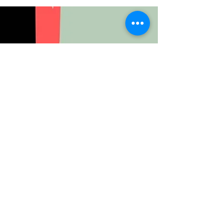
[中][ENG] 還舞蹈一個自由的
空間吧
Space To Dance With Freedom 文：肥力 《哲學係咁
跳》（2022）/ 攝 : Yvonne Chan (照片由 城市當代舞蹈
團 提供) 當收到有關舞蹈與（非舞台）空間的題目時，
我在想，2024年巴黎奧運會將要加入霹靂舞
（breaking）比賽，那廿...