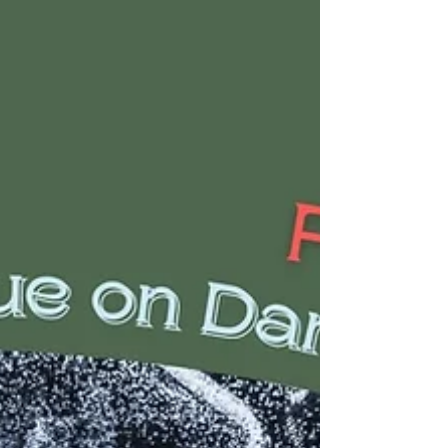
文：楊春江 台灣高雄市文化地標衛武營，從開幕以來的
舞蹈節目策劃走向，都顯示出一貫的對外開放政策，以
往三屆的「臺灣舞蹈平台」，以類似國際舞蹈博覽會形
式運作，讓本土與海外舞團、編舞、舞蹈策展人及主辦
單位等交手，但又嘗試凸顯亞洲並聚焦台灣本土，作為
焦點文化的分享和交流。然而，在過...