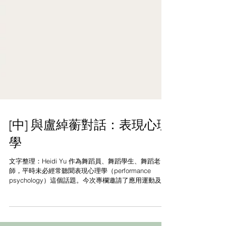
[中] 與盧綽蘅對話：表現心理
學
文字整理：Heidi Yu 作為舞蹈員、舞蹈學生、舞蹈老
師，平時未必經常聽聞表現心理學（performance
psychology）這個話題。今次專欄邀請了應用運動及表