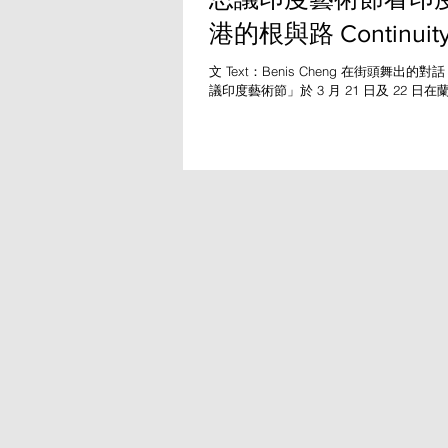
港的根與路 Continuity
Motion: Weaving the 
文 Text：Benis Cheng 在街頭舞出的
議印度藝術節」於 3 月 21 日及 22 日
of Tradition” of India
港印度印度駐港總領事館與蘭桂坊協會合
蓋十多組傳統、民族及寶萊塢舞蹈表演與
Hong Kong
伽、烹飪示範、心理健康講座、電影放映
攤位，包括印度餐廳、ISKCON HK（
香港分會）、Henna（傳統手部彩繪）、Ay
吠陀是源自印度的千年傳統醫學，主張透
心平衡 印度傳統草本養生）等，為觀眾
體驗。 BEYOND Bollywood 受邀演出三
Baraat Procession。原為印度婚禮迎親隊
這裡被轉化為流動的文化巡遊，象徵喜悅
聚。我構思這巡遊概念主題「傳承之線」
串連古典印度舞 Kathak 與2023年列入 U
化遺產的 Gujarat Garba，最終以寶
傳統不是靜止遺產，而是一條被不斷舞動
線。舞者穿行