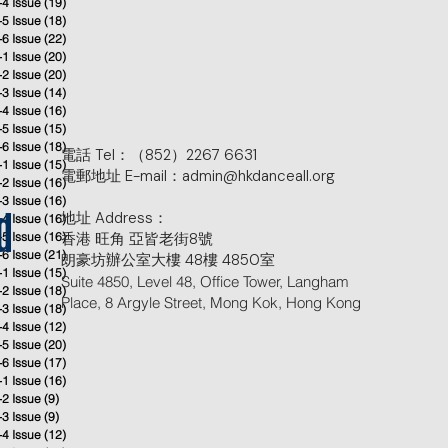
-4 Issue
(19)
19 posts
-5 Issue
(18)
18 posts
-6 Issue
(22)
22 posts
-1 Issue
(20)
20 posts
-2 Issue
(20)
20 posts
-3 Issue
(14)
14 posts
-4 Issue
(16)
16 posts
-5 Issue
(15)
15 posts
-6 Issue
(18)
18 posts
電話 Tel：（852）2267 6631
-1 Issue
(15)
15 posts
電郵地址 E-mail：admin@hkdanceall.org
-2 Issue
(16)
16 posts
-3 Issue
(16)
16 posts
地址 Address：
-4 Issue
(16)
16 posts
d
-5 Issue
(16)
香港 旺角 亞皆老街8號
16 posts
-6 Issue
(21)
21 posts
朗豪坊辦公室大樓 48樓 4850室
-1 Issue
(15)
15 posts
Suite 4850, Level 48, Office Tower, Langham
-2 Issue
(18)
18 posts
Place, 8 Argyle Street, Mong Kok, Hong Kong
-3 Issue
(18)
18 posts
-4 Issue
(12)
12 posts
-5 Issue
(20)
20 posts
-6 Issue
(17)
17 posts
-1 Issue
(16)
16 posts
-2 Issue
(9)
9 posts
-3 Issue
(9)
9 posts
-4 Issue
(12)
12 posts