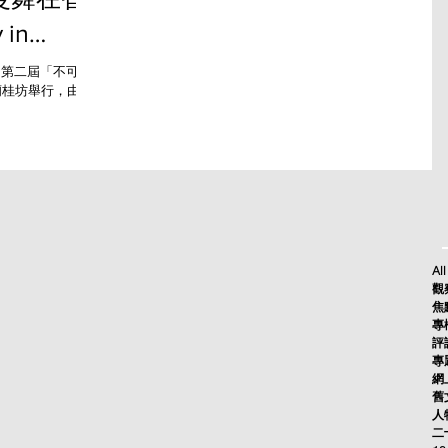
 in
"Thread
對話 第二屆「不可思
在蘭桂坊舉行，由香
n Dance in
辦，兩天的節目涵
街頭巡遊，並有瑜
、音樂表演及文化
國際奎師那知覺協會
urveda（阿育
過自然療法達成身
提供多層次的文化
場街頭巡遊 -
伍的 Baraat，在
All
、祝福與社群凝
觀察
，以絲巾為象徵，
焦點
NESCO 非物質文
專欄
萊塢舞點燃街頭氣氛。
評論
與重新編織的文化
專題
網上
舊文
人物
二十