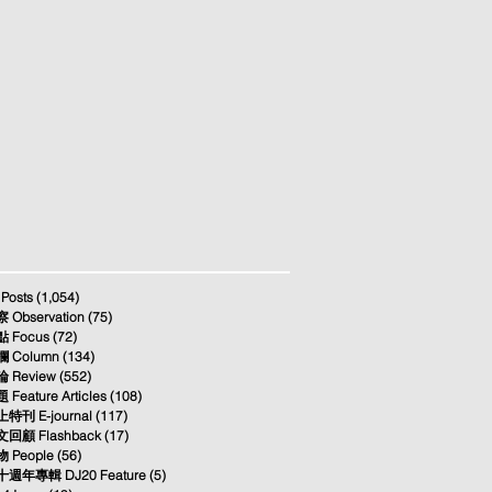
 Posts
(1,054)
1,054 posts
 Observation
(75)
75 posts
 Focus
(72)
72 posts
 Column
(134)
134 posts
 Review
(552)
552 posts
 Feature Articles
(108)
108 posts
特刊 E-journal
(117)
117 posts
回顧 Flashback
(17)
17 posts
 People
(56)
56 posts
週年專輯 DJ20 Feature
(5)
5 posts