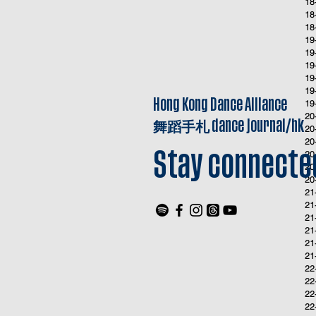
18
18
18
19
19
19
19
19
Hong Kong Dance Alliance
19
20
舞蹈手札
dance journal/hk
20
20
20
Stay connecte
20
20
21
21
21
21
21
21
22
22
22
22