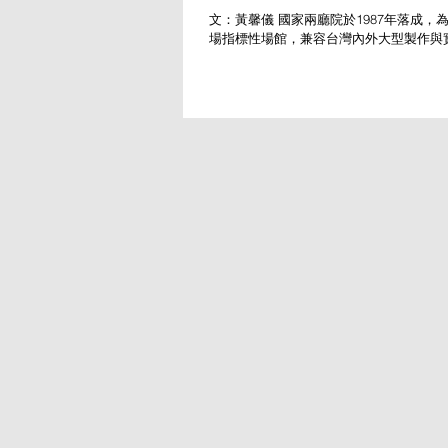
文：黃馨儀 國家兩廳院於1987年落成，
場指標性場館，兼容台灣內外大型製作與
目策劃之外，藝術推廣與會員經營等公共
重點工作，此兩項目長年的經營，也在疫
持穩定的觀眾能量。...