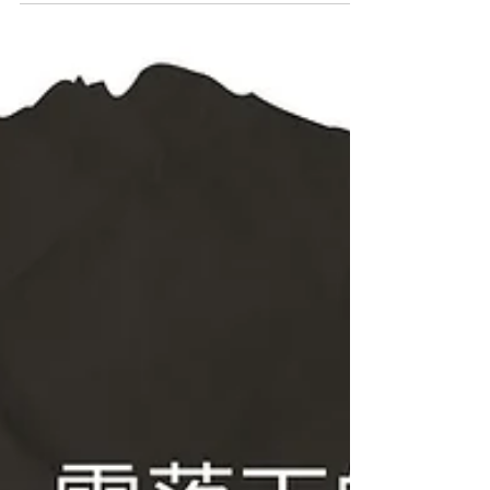
[中]《六蹈》滋味：陸續有來
的「小碟」樂趣和驚喜
文：葉智仁 《六蹈》是六位年青編舞的一場拼盤相遇。
每支舞探索的事物沒有關聯，但整晚演出，卻恰恰給觀
眾那份恍如走進小碟料理餐廳，能一次過品嚐多款美食
的興奮心情。筆者當晚體驗到的觀賞滋味主要是陸續有
來的驚喜感。 《路難SAY》／攝：Ah Sze （照片由 東
邊舞蹈團 提供 ）...