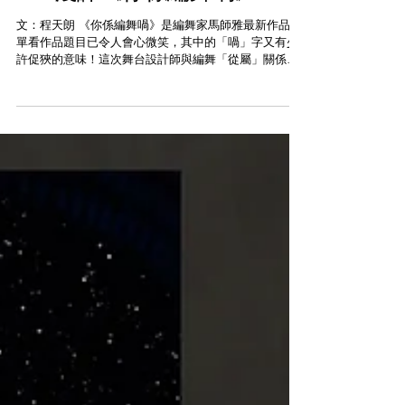
[中] 「驚喜有趣的舞蹈實驗」
——淺評《你係編舞喎》
文：程天朗 《你係編舞喎》是編舞家馬師雅最新作品，
單看作品題目已令人會心微笑，其中的「喎」字又有少
許促狹的意味！這次舞台設計師與編舞「從屬」關係逆
轉，教人好奇這樣的搭配最終會出了甚麼樣的舞蹈作
品？ 三位概念編舞也是整個演出的設計師，演出序是佈
景及服裝設計張正和的《殞Desc...