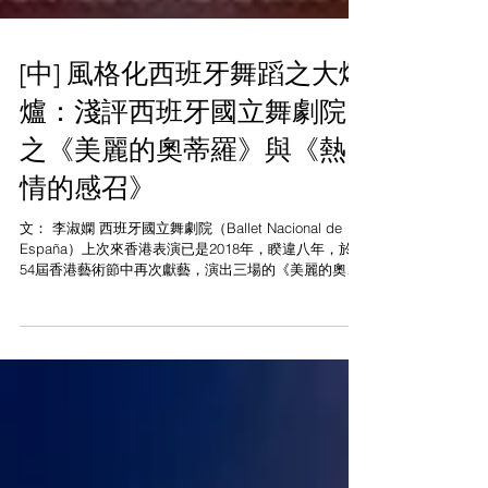
[中] 風格化西班牙舞蹈之大熔
爐：淺評西班牙國立舞劇院
之《美麗的奧蒂羅》與《熱
情的感召》
文： 李淑嫻 西班牙國立舞劇院（Ballet Nacional de
España）上次來香港表演已是2018年，睽違八年，於第
54屆香港藝術節中再次獻藝，演出三場的《美麗的奧蒂
羅》及兩場的《熱情的感召》。 《美麗的奧蒂羅》以十
九世紀末著名的西班牙演員及舞者卡羅琳娜．奧蒂羅
(Carolina Otero) (1868-1965) 傳奇一生為藍本之大型舞
劇。舞劇共兩幕，第一幕講述奧蒂羅幼年的遭遇及成名
初期的經歷；第二幕呈現奧蒂羅多姿多彩的演藝事業及
奢華放縱的生活，至最後年華逝去，孤獨終老。 上半場