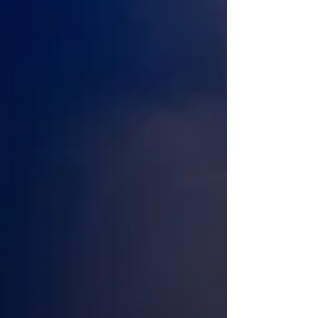
故事的「序幕」，是身穿大衣及帽子的年老奧蒂羅
(Maribel Gallardo飾) ，與穿著鄉村舞裙的年輕奧蒂羅
(Noelia Ruiz 飾) 一同手拿響板對跳，回憶過去。第二場
「朝聖與哀悼」，慘遭強暴後的奧蒂羅與安慰她的神父
共舞。第三場「織籃工人」的流浪藝團出現，奧蒂羅與
吉卜賽初戀情人及舞者們隨著充滿節奏感的音樂起舞。
第四場被情人捨棄的奧蒂羅，跟隨葡萄牙公爵觀賞《卡
門》，這段戲中戲簡潔俐落，扮演卡門的舞者
(Inmaculada Salomón飾)