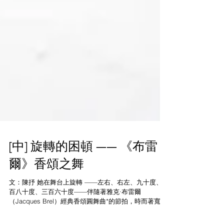
[中] 旋轉的困頓 —— 《布雷
爾》香頌之舞
文：陳抒 她在舞台上旋轉 ——左右、右左、九十度、一
百八十度、三百六十度——伴隨著雅克·布雷爾
（Jacques Brel）經典香頌圓舞曲*的節拍，時而著寬大