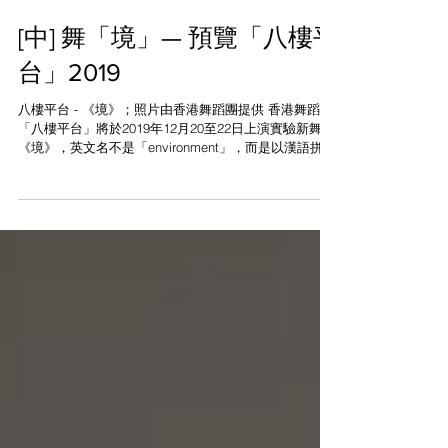
[中] 舞「境」— 預覽「八樓平
台」2019
八樓平台 - 《境》；照片由香港舞蹈團提供 香港舞蹈團
「八樓平台」將於2019年12月20至22日上演實驗新舞作
《境》，英文名不是「environment」，而是以漢語拼音
jing取代。編舞袁勝倫對「境」的理解除了「環境」、
「心境」和「境界」之外，還包含著「靜」和「鏡」的
涵...