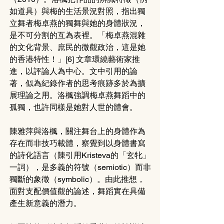
如道具）與梅的生活景況對照，指出獨
立舞者梅卓燕的獨舞與她的身體狀況，
是不可分割的互為表裡。「梅卓燕混雜
的文化背景、庶民的微觀政治，這是她
的香港特性！」[6] 文章環繞藝術家推
進，以評論人為中心。文中引用的論
著，似為紀錄作者的思考痕跡多於為擴
展理論之用。洛楓強調梅卓燕舞蹈中的
孤獨，也許同樣是她對人世的體會。
陳雅萍與洛楓，關注舞台上的身體作為
存在而非技巧載體，察覺到以身體書寫
的詩化語言（陳引用Kristeva的「玄牝」
一詞），是多義的符號（semiotic）而非
獨斷的象徵（symbolic）。由此推想，
面對支配價值觀的論述，舞蹈實在具備
產生新意義的潛力。