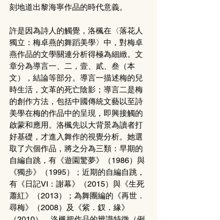
刻地道出黎海寧作品的時代意義。
許是因為詩人的觸覺，洛楓在〈落花人
獨立：梅卓燕的舞蹈美學〉中，對梅卓
燕作品的文學關連分析得極為細緻。文
章分為導言一、二，壹、貳、叁（本
文），結論等部分。導言一描述梅的兒
時生活，文革的死亡陰影；導言二是梅
的創作方法，包括中國傳統文藝以至詩
美學在梅的作品中的呈現，即興接觸的
啟蒙和應用。洛楓先以大背景為讀者打
好基礎，才進入舞作的視覺分析。她選
取了六個作品，將之分為三類：早期的
自編自跳，有《遊園驚夢》（1986）與
《獨步》（1995）；近期的自編自跳，
有《日記VI：謝幕》（2015）與《生死
蕭紅》（2013）；為舞團編的《再世．
尋梅》（2008）及《紫．釵．緣》
（2010）。洛楓把作品的辨識特徵（例