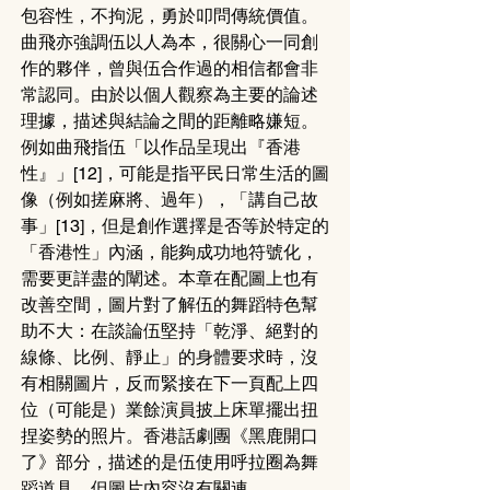
包容性，不拘泥，勇於叩問傳統價值。
曲飛亦強調伍以人為本，很關心一同創
作的夥伴，曾與伍合作過的相信都會非
常認同。由於以個人觀察為主要的論述
理據，描述與結論之間的距離略嫌短。
例如曲飛指伍「以作品呈現出『香港
性』」[12]，可能是指平民日常生活的圖
像（例如搓麻將、過年），「講自己故
事」[13]，但是創作選擇是否等於特定的
「香港性」內涵，能夠成功地符號化，
需要更詳盡的闡述。本章在配圖上也有
改善空間，圖片對了解伍的舞蹈特色幫
助不大：在談論伍堅持「乾淨、絕對的
線條、比例、靜止」的身體要求時，沒
有相關圖片，反而緊接在下一頁配上四
位（可能是）業餘演員披上床單擺出扭
捏姿勢的照片。香港話劇團《黑鹿開口
了》部分，描述的是伍使用呼拉圈為舞
蹈道具，但圖片內容沒有關連。