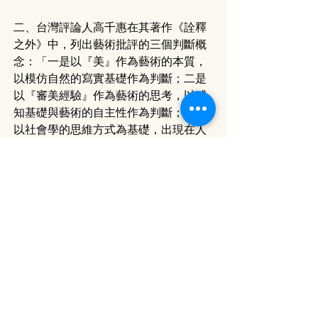
二、台灣評論人高千惠在其著作《詮釋
之外》中，列出藝術批評的三個判斷概
念：「一是以『美』作為藝術的本質，
以模仿自然的寫實基礎作為判斷；二是
以『審美經驗』作為藝術的思考，以感
知基礎與藝術的自主性作為判斷；三是
以社會學的思維方式為基礎，出現在人
文歷史、文化唯物主義、藝術人類學與
藝術機制研究的批評體系。」[15] 第三
種在香港非常缺乏，我甚至聽過有舞蹈
界人士反對以社會學思維基礎的評論，
認為不能用理性知識論舞。此一意見反
映了因為匱乏而引起的無知。
如果有後續研究的話......
如果把六位研究對象的作品做個綜合時
序表，將有助我們看到作品與作品之間
如何呼應，共同組成時代的聲音。