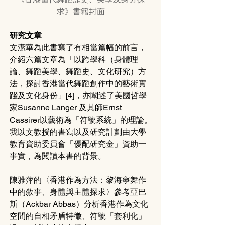
求》書籍封面
研究文章
文潔華為此書寫了有相當篇幅的前言，
介紹六篇文章為「以跨學科（身體理
論、舞蹈美學、舞蹈史、文化研究）方
法，探討香港當代舞蹈創作中的藝術實
踐及文化身份」[4]，亦闡述了美國哲學
家Susanne Langer 及其師Ernst 
Cassirer以藝術為「符號系統」的理論。
我以文教授的書寫以及研究計劃由大學
教育資助委員會「優配研究金」資助一
事實，為閱讀本書的背景。
陳雅萍的〈香港作為方法：黎海寧舞作
中的敘事、身體與主體探求〉參考亞巴
斯（Ackbar Abbas）分析香港作為文化
空間的自相矛盾特徵、符號「套利化」