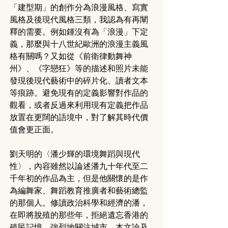
「建型期」的創作分為浪漫風格、寫實
風格及後現代風格三類，我認為有再闡
釋的需要。例如鍾沒有為「浪漫」下定
義，那麼與十八世紀歐洲的浪漫主義風
格有關嗎？又如從《前衛律動舞神
州》、《字戀狂》等的描述和照片未能
發現後現代藝術中的碎片化、讀者文本
等痕跡。避免現有的定義影響對作品的
觀看，或者反過來利用現有定義把作品
放置在更闊的語境中，對了解其時代價
值會更正面。
劉天明的〈潘少輝的環境舞蹈與現代
性〉，內容雖然以論述潘九十年代至二
千年初的作品為主，但是他關懷的是作
為編舞家、舞蹈教育推廣者和藝術總監
的那個人。修讀政治科學和經濟的潘，
在即將脫殖的那些年，拒絕遺忘香港的
殖民記憶，強烈地關注城市。本文論及