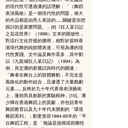
的現代性可透過潘的話理解：「（舞蹈
表演風格）是一個現代性的問題，偉大
的作品都是由旁人來說的......關鍵是你想
探討的是甚麼問題。」[9]《狂人某日記
之花花世界》（1996）文本的開放性，
對流行文化符號的挪用，相對於當時香
港現代舞的純肢體表達，可視為潘的現
代性實踐。文中論及舞作眾多，其中劉
以《九龍城狂人某日記》（1994）為
例，肯定潘的新嘗試與時代的關連：
「舞者在舞台上的肢體舞動，不完全是
風格化的動作組合，且滲透了大量戲劇
元素...... 反映於九十年代香港表演藝術
上，蓬勃而具創新的實驗精神」[10]。潘
少輝在香港舞蹈上的貢獻，亦包括青年
舞蹈教育以及九十年代末開創的「環境
舞蹈系列」；劉更形容1994-95年的「平
台舞蹈工程」是 「無論是規模或前瞻性