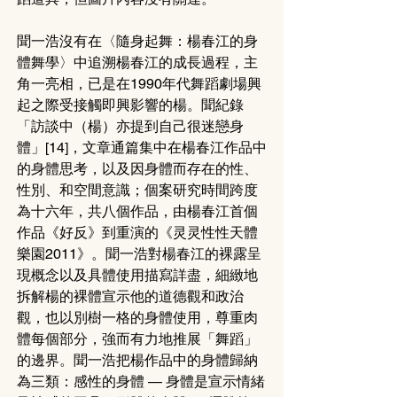
聞一浩沒有在〈隨身起舞：楊春江的身
體舞學〉中追溯楊春江的成長過程，主
角一亮相，已是在1990年代舞蹈劇場興
起之際受接觸即興影響的楊。聞紀錄
「訪談中（楊）亦提到自己很迷戀身
體」[14]，文章通篇集中在楊春江作品中
的身體思考，以及因身體而存在的性、
性別、和空間意識；個案研究時間跨度
為十六年，共八個作品，由楊春江首個
作品《好反》到重演的《灵灵性性天體
樂園2011》。聞一浩對楊春江的裸露呈
現概念以及具體使用描寫詳盡，細緻地
拆解楊的裸體宣示他的道德觀和政治
觀，也以別樹一格的身體使用，尊重肉
體每個部分，強而有力地推展「舞蹈」
的邊界。聞一浩把楊作品中的身體歸納
為三類：感性的身體 — 身體是宣示情緒