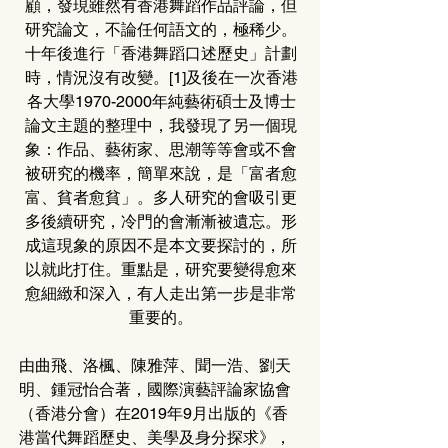
顧，發現雖然有香港舞蹈作品評論，但
研究論文，不論任何語文的，極稀少。
十年後進行「香港舞蹈口述歷史」計劃
時，情況沒有改變。[1]及後在一次香港
各大學1970-2000年純藝術碩士及博士
論文主題的整理中，我發現了另一個現
象：作品、藝術家、思潮等等會或不會
被研究的機率，簡單來說，是「富者愈
富、貧者愈貧」。多人研究的會吸引更
多後續研究，冷門的會漸漸被遺忘。形
成這現象的原因不是本文要探討的，所
以就此打住。重點是，研究要變得愈來
愈細緻和深入，有人走出第一步是非常
重要的。
由曲飛、洛楓、陳雅萍、聞一浩、劉天
明、鍾冠怡合著，國際演藝評論家協會
（香港分會）在2019年9月出版的《香
港當代舞蹈歷史、美學及身分探求》，