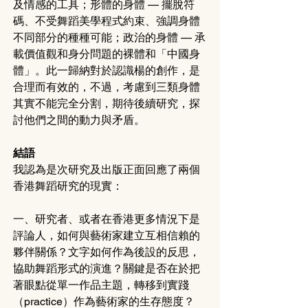
及情感的工具；形體的身體 — 擺脫符
碼、不受舞蹈美學程式約束、強調身體
不同部分的種種可能；政治的身體 — 承
載價值觀和身分問題的裸體和「中國身
體」。此一歸納對於認識楊的創作，是
合理而有效的，不過，考慮到三類身體
其實不能完全分割，期待後續研究，探
討他們之間的動力與矛盾。
結語
我認為是次研究及出版正面回應了兩個
香港舞蹈研究的現實：
一、研究者、或者在香港更多情況下是
評論人，如何與藝術家建立互相信賴的
夥伴關係？文字如何作為後設的反思，
協助舞蹈形式的演進？關鍵是否在於把
著眼點從單一作品主題，轉移到實踐
（practice）作為藝術家的生存態度？