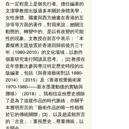
在一定程度上是個先行者。擔任編著的
文潔華教授出版過多本關於身體美學，
女性身體、國畫與西方繪畫在香港的互
涉等等方面的著作，對我來說，她關注
動態的、轉變中的、是以有改變的可能
性的現象。文教授在前言中表示：「本
書擬將主題放置於香港回歸前後共三十
年（1980-2010）的文化場域，以創作
個案研究進行閱讀及思考。」[2] 教授在
近年曾數次參與專注特定歷史時段的出
版編著，包括《與香港藝術對話 1980-
2014》（2015）及《香港視覺藝術家
1970-1980——新水墨運動後的實驗與
挪移》（2018）。我相信這份歷史感除
了是為了追蹤作品的時代脈絡，亦關乎
本雅明所言的「藝術作品的唯一性植根
於它的傳統關聯」[3]， 以及趙孟頫所言
的「古意」：重視歷史，尊重傳統，以
古開今。