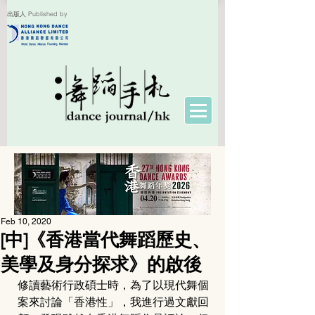
出版人 Published by
Feb 10, 2020
[中]《香港當代舞蹈歷史、
美學及身分探求》的啟後
修讀藝術行政碩士時，為了以現代舞個
案來討論「香港性」，我進行過文獻回