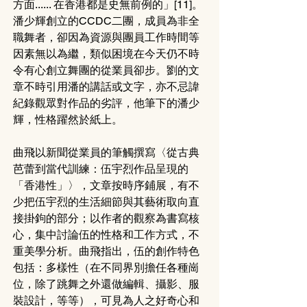
方面...... 在香港都是史無前例的」[11]。
潘少輝創立的CCDC二團，成員為非全
職舞者，卻因為資源與團員工作時間等
因素無以為繼，類似困境在今天仍不時
令有心創立舞團的從業員卻步。劉的文
章不時引用潘的講話或文字，亦不忌諱
紀錄觀眾對作品的劣評，他筆下的潘少
輝，性格躍然於紙上。
曲飛以新聞從業員的筆觸撰寫〈從古典
芭蕾到當代訓練：伍宇烈作品呈現的
「香港性」〉，文章按時序鋪展，有不
少把伍宇烈的生活細節與其藝術取向直
接掛鉤的部分；以作者的觀察為書寫核
心，集中討論伍的性格和工作方式，不
重美學分析。曲飛指出，伍的創作特色
包括：多樣性（在不同界別擔任各種崗
位，除了跳舞之外還做編輯、攝影、服
裝設計，等等），可見為人之好奇心和