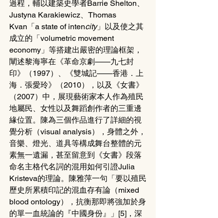
過程，輔以建築史學者Barrie Shelton、
Justyna Karakiewicz、Thomas 
Kvan「a state of inten
city
」以及使之其
成立的「volumetric movement 
economy」等搭建出嚴密的理論框架，
闡述黎海寧在《革命京劇——九七封
印》（1997）、《雙城記——香港．上
海．張愛玲》（2010），以及《女書》
（2007）中，展現藝術家本人作為殖民
地屬民、女性以及舞蹈創作者的三重邊
緣位置。陳為三個作品進行了詳細的視
覺分析（visual analysis），身體之外，
音樂、燈光、道具等構成舞台整體的元
素無一遺漏，甚至留意到《女書》段落
命名主格代名詞的混用如何引證Julia 
Kristeva的理論。陳雅萍一句「要以殖民
歷史所累積印記的混血存有論（mixed 
blood ontology），抗衡那即將強加於身
的單一血統論的『中國身份』」[5]，深