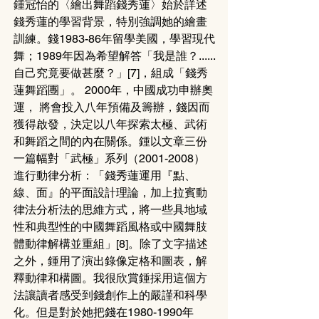
鍾冠怡的〈繪出舞蹈錢秀蓮〉始於詳述
錢秀蓮的學習背景，特別強調她的繪畫
訓練。錢1983-86年留學美國，學習現代
舞；1989年因為希望解答「我是誰？......
自己究竟要做甚麼？」[7]，組成「錢秀
蓮舞蹈團」。 2000年，中國成功申辦奧
運， 將會投入八年預備及籌辦，錢因而
獲得啟發，決定以八年探索太極、武術
和舞蹈之間的內在關係。鍾以文章三份
一篇幅對「武極」系列（2001-2008）
進行動律分析：「錢秀蓮運用『點、
線、面』的平面設計理論，加上拉賓動
律法分析法的思維方式，將一些具地域
性和典型性的中國舞蹈風格或中國舞肢
體動律解構並重組」[8]。除了文字描述
之外，鍾用了演出錄像定格和圖表，解
釋動律和構圖。我很欣賞鍾採用這個方
法讓讀者感受到錢創作上的嚴謹和科學
化。但是對於她把錢在1980-1990年