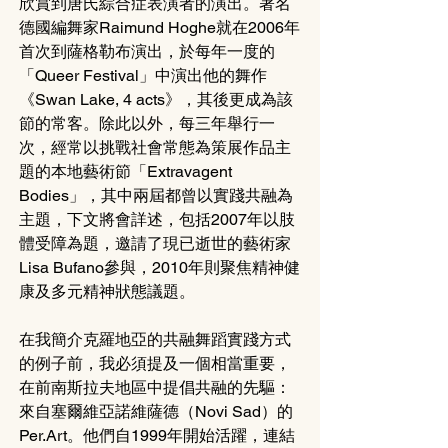
欣賞到唐氏綜合症表演者的演出。著名
德國編舞家Raimund Hoghe就在2006年
首次到薩格勒布演出，於每年一度的
「Queer Festival」中演出他的舞作
《Swan Lake, 4 acts》，其後更成為該
節的常客。除此以外，每三年舉行一
次，經常以挑戰社會常態為策展作品主
題的本地藝術節「Extravagent 
Bodies」，其中兩屆都曾以實踐共融為
主題，下文將會詳述，包括2007年以肢
體受障為題，邀請了現已逝世的藝術家
Lisa Bufano參與，2010年則聚焦精神健
康及多元精神狀態議題。
在我簡介克羅地亞的共融舞蹈實踐方式
的例子前，我必須提及一個相當重要，
在前南斯拉夫地區中提倡共融的先驅：
來自塞爾維亞諾維薩德（Novi Sad）的
Per.Art。他們自1999年開始活躍，連結