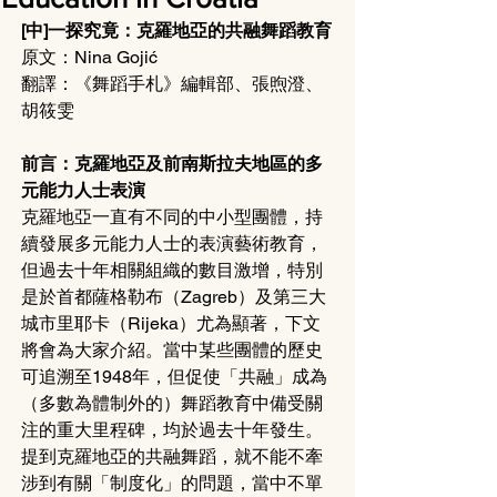
[中]一探究竟：克羅地亞的共融舞蹈教育
原文：Nina Gojić
翻譯：《舞蹈手札》編輯部、張煦澄、
胡筱雯 
前言：克羅地亞及前南斯拉夫地區的多
元能力人士表演
克羅地亞一直有不同的中小型團體，持
續發展多元能力人士的表演藝術教育，
但過去十年相關組織的數目激增，特別
是於首都薩格勒布（Zagreb）及第三大
城市里耶卡（Rijeka）尤為顯著，下文
將會為大家介紹。當中某些團體的歷史
可追溯至1948年，但促使「共融」成為
（多數為體制外的）舞蹈教育中備受關
注的重大里程碑，均於過去十年發生。
提到克羅地亞的共融舞蹈，就不能不牽
涉到有關「制度化」的問題，當中不單