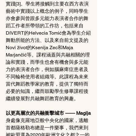
實踐[3]。學生將接觸到主要在西方表演
藝術中實踐以上概念的例子，同時學生
亦會參與曾跟多元能力表演者合作的舞
蹈工作者所帶領的工作坊，包括來自
DIVERT的Helvecia Tomić會為學生介紹
舞動所能的方法、以及來自前文提及的
Novi život的Ksenija Zec和Maja 
Marjančić等。課程涵蓋與共融相關的理
論和實踐，而學生也會有機會與多元能
力的表演者合作，例如腦麻痺症患者及
不同輪椅使用者組織等。此課程為未來
當代舞蹈教學家的教育，提供了獨特而
必要的知識，繼而鼓勵學生修畢課程後
繼續發展對共融舞蹈教育的興趣。
以更高層次的共融衝擊城市 —— Magija
身處像克羅地亞般中央化的國家，逃離
首都薩格勒布總是一件樂事，我們來到
被歐盟選為2020年歐洲文化之都之一的