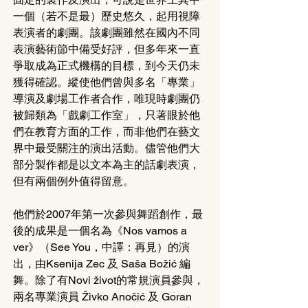
一個（若不是最）歷史悠久，起用視障
表演者的劇團。該劇團雖然在國內不同
表演藝術節中備受好評，但多年來一直
爭取成為正式機構的目標，到今天仍未
獲得確認。縱使他們曾與多名「專業」
導演及劇場工作者合作，唯現時劇團仍
被歸類為「戲劇工作室」，只著眼於他
們在教育方面的工作，而非他們在藝文
界中最受關注的演出活動。儘管他們大
部分製作都是以文本為主的話劇表演，
但有兩個例外值得留意。
他們於2007年第一次參與舞蹈創作，最
後的成果是一個名為《Nos vamos a 
ver》（See You，中譯：再見）的演
出，由Ksenija Zec 及 Saša Božić 編
舞。除了有Novi život的常規演員參與，
兩名專業演員 Živko Anočić 及 Goran 