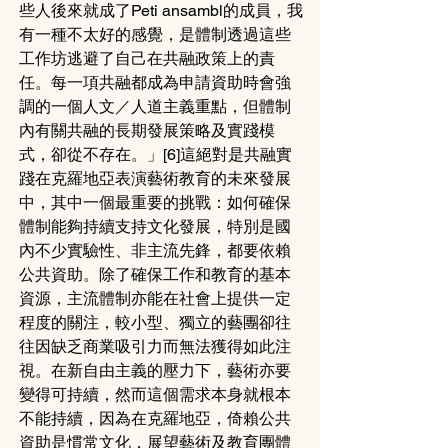
些人後來就成了Peti ansambl的成員，我
有一種不太好的感覺，是體制透過這些
工作坊逃避了自己在共融政策上的責
任。每一項共融都成為申請資助時會強
調的一個人文／人道主義重點，但體制
內有關共融的長期發展策略及實踐模
式，卻從不存在。」[6]這絕對是共融實
踐在克羅地亞表演藝術教育的未來發展
中，其中一個最重要的挑戰：如何確保
體制能夠持續支持文化發展，特別是國
內不少實驗性、非主流先鋒，都要依賴
公共資助。除了確保工作和教育的基本
資源，主流體制亦能在社會上提供一定
程度的關注，較小型、獨立的藝團卻往
往因缺乏商業吸引力而無法獲得如此注
視。在新自由主義的壓力下，藝術亦要
變得可持續，然而這個需求本身就根本
不能持續，因為在克羅地亞，倚賴公共
資助是慣常文化，展望藝術及教育團體