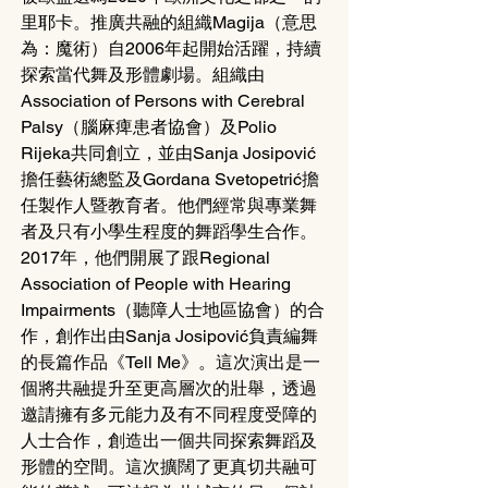
里耶卡。推廣共融的組織Magija（意思
為：魔術）自2006年起開始活躍，持續
探索當代舞及形體劇場。組織由
Association of Persons with Cerebral 
Palsy（腦麻痺患者協會）及Polio 
Rijeka共同創立，並由Sanja Josipović
擔任藝術總監及Gordana Svetopetrić擔
任製作人暨教育者。他們經常與專業舞
者及只有小學生程度的舞蹈學生合作。
2017年，他們開展了跟Regional 
Association of People with Hearing 
Impairments（聽障人士地區協會）的合
作，創作出由Sanja Josipović負責編舞
的長篇作品《Tell Me》。這次演出是一
個將共融提升至更高層次的壯舉，透過
邀請擁有多元能力及有不同程度受障的
人士合作，創造出一個共同探索舞蹈及
形體的空間。這次擴闊了更真切共融可