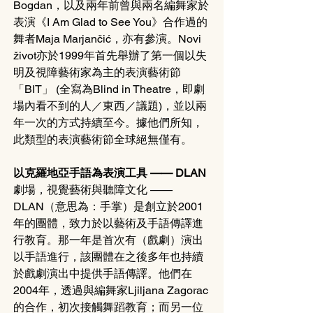
Bogdan，以及兩年前曾與兩名編舞家於
表演《I Am Glad to See You》合作過的
舞者Maja Marjančić，亦有參演。Novi 
život亦於1999年首先舉辦了第一個以失
明及視障藝術家為主的表演藝術節
「BIT」 (全寫為Blind in Theatre，即劇
場內看不到的人／東西／議題)，並以兩
年一次的方式持續至今。據他們所知，
此類型的表演藝術節全球絕無僅有。
以克羅地亞手語為表演工具 —— DLAN
劇場，視覺藝術與聽障文化 —— 
DLAN（意思為：手掌）是創立於2001
年的團體，致力於以藝術及手語傳譯進
行教育。那一年是首次有（戲劇）演出
以手語進行，該團體在之後多年也持續
於戲劇演出中提供手語傳譯。他們在
2004年，透過與編舞家Ljiljana Zagorac
的合作，初次接觸舞蹈教育；而另一位