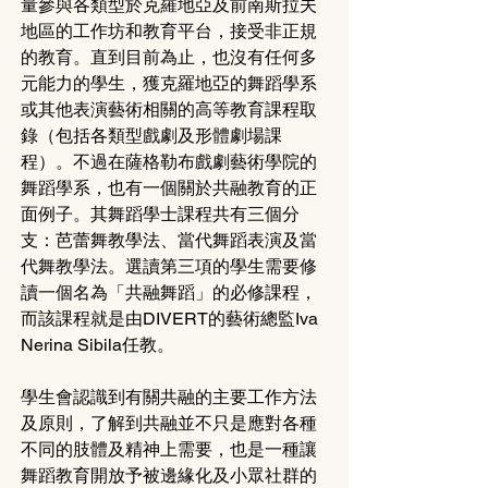
量參與各類型於克羅地亞及前南斯拉夫
地區的工作坊和教育平台，接受非正規
的教育。直到目前為止，也沒有任何多
元能力的學生，獲克羅地亞的舞蹈學系
或其他表演藝術相關的高等教育課程取
錄（包括各類型戲劇及形體劇場課
程）。不過在薩格勒布戲劇藝術學院的
舞蹈學系，也有一個關於共融教育的正
面例子。其舞蹈學士課程共有三個分
支：芭蕾舞教學法、當代舞蹈表演及當
代舞教學法。選讀第三項的學生需要修
讀一個名為「共融舞蹈」的必修課程，
而該課程就是由DIVERT的藝術總監Iva 
Nerina Sibila任教。
學生會認識到有關共融的主要工作方法
及原則，了解到共融並不只是應對各種
不同的肢體及精神上需要，也是一種讓
舞蹈教育開放予被邊緣化及小眾社群的