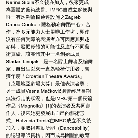
Nerina Sibila不久後亦加入，後來更成
為團體的藝術總監。IMRC自成立起便與
唯一有足夠輪椅通達設施之Zagreb 
Dance Centre（薩格勒布舞蹈中心）合
作，為多元能力人士舉辦工作坊，即使
沒有任何受障的表演者亦可因應其興趣
參與，發掘形體的可能性及進行不同藝
術實驗。該團體其中一名創始成員
Slađan Livnjak，是一名爵士舞者及編舞
家，自出生以來一直為輪椅使用者，曾
獲年度「Croatian Theatre Awards」
（克羅地亞劇場大獎）最佳表演者獎；
另一成員Vesna Mačković則曾經歷長期
無法行走的狀況，也是IMRC第一個長篇
作品《Magnolia》[1]的表演者及共同創
作人，後來她更發展出自己的藝術形
式。Helvecia Tomić在IMRC成立不久後
加入，並取得舞動所能（Danceability）
的認證導師資格，因而成爲團體的教育