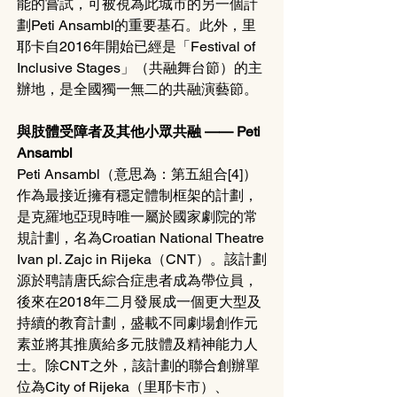
能的嘗試，可被視為此城市的另一個計
劃Peti Ansambl的重要基石。此外，里
耶卡自2016年開始已經是「Festival of 
Inclusive Stages」（共融舞台節）的主
辦地，是全國獨一無二的共融演藝節。
與肢體受障者及其他小眾共融 —— Peti 
Ansambl
Peti Ansambl（意思為：第五組合[4]）
作為最接近擁有穩定體制框架的計劃，
是克羅地亞現時唯一屬於國家劇院的常
規計劃，名為Croatian National Theatre 
Ivan pl. Zajc in Rijeka（CNT）。該計劃
源於聘請唐氏綜合症患者成為帶位員，
後來在2018年二月發展成一個更大型及
持續的教育計劃，盛載不同劇場創作元
素並將其推廣給多元肢體及精神能力人
士。除CNT之外，該計劃的聯合創辦單
位為City of Rijeka（里耶卡市）、