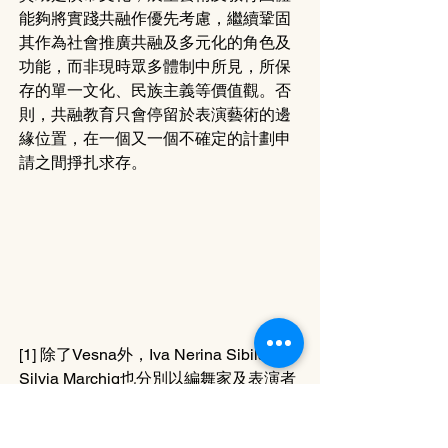
能夠將實踐共融作優先考慮，繼續鞏固
其作為社會推廣共融及多元化的角色及
功能，而非現時眾多體制中所見，所保
存的單一文化、民族主義等價值觀。否
則，共融教育只會停留於表演藝術的邊
緣位置，在一個又一個不確定的計劃申
請之間掙扎求存。
[1] 除了Vesna外，Iva Nerina Sibila及
Silvia Marchig也分別以編舞家及表演者
的身份，參與該演出的創作。
[2] 包括以下各著名編舞家的作品，例如