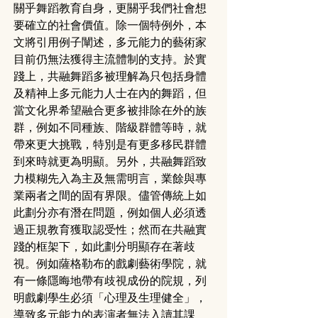
關乎舞蹈教育自身，更關乎我們社會想
要確立的社會價值。除一個特例外，本
文將引用例子闡述，多元能力的藝術家
目前仍無法獲得主流體制的支持。於實
踐上，共融舞蹈多被理解為只包括身體
及精神上多元能力人士在內的舞蹈，但
當文化界希望融合更多被排除在外的族
群，例如不同種族、階級群體等時，就
帶來更大挑戰，特別是有更多移民群體
到來時就更為明顯。另外，共融舞蹈致
力模糊先入為主及無需明言，業餘與專
業兩者之間的固有界限。儘管傳統上如
此劃分亦有潛在問題，例如個人必須透
過正規教育獲取認受性；然而在共融實
踐的框架下，如此劃分明顯存在著歧
視。例如薩格勒布的戲劇藝術學院，就
有一條隱晦地帶有歧視成份的院規，列
明戲劇學生必須「心理及生理健全」，
導致多元能力的表演者無法入讀其課