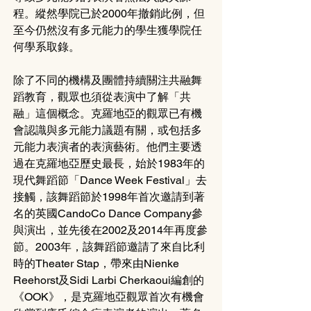
程。縱然學院已於2000年撤銷此例，但
至今仍然沒有多元能力的學生獲學院任
何學系取錄。
除了不同的機構及團體持續關注共融舞
蹈教育，觀眾也須從表演中了解「共
融」這個概念。克羅地亞的觀眾已有機
會認識與多元能力議題有關，或包括多
元能力表演者的表演藝術。他們主要透
過在克羅地亞歷史最長，始於1983年的
現代舞蹈節「Dance Week Festival」去
接觸，該舞蹈節於1998年首次邀請到著
名的英國CandoCo Dance Company參
與演出，並先後在2002及2014年再度參
節。2003年，該舞蹈節邀請了來自比利
時的Theater Stap，帶來由Nienke 
Reehorst及Sidi Larbi Cherkaoui編創的
《OOK》，是克羅地亞觀眾首次有機會