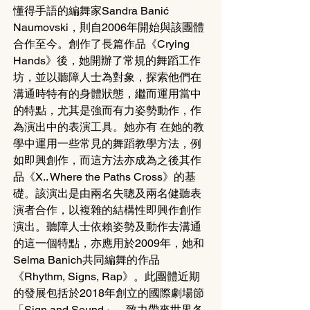
懂得手語的編舞家Sandra Banić 
Naumovski，則自2006年開始與該團體
合作至今。創作了長篇作品《Crying 
Hands》後，她開辦了常規的舞蹈工作
坊，並以聽障人士為對象，探索他們在
溝通時特有的身體狀態，繼而運用當中
的特點，尤其是強而有力姿勢動作，作
為演出中的表演工具。她亦有 在她的教
學中運用一些常見的舞蹈教學方法，例
如即興創作，而這方法亦成為之後其作
品《X.. Where the Paths Cross》的基
礎。該演出是由兩名失聰及兩名健聽表
演者合作，以複雜的結構性即興作創作
演出。聽障人士依賴姿勢及動作去溝通
的這一個特點，亦應用於2009年，她和
Selma Banich共同編舞的作品
《Rhythm, Signs, Rap》。此團體近期
的發展包括於2018年創立的國際劇場節
「Sign and Sound」，致力帶來世界各