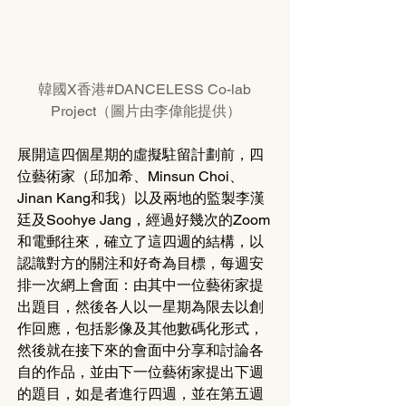
韓國X香港#DANCELESS Co-lab 
Project（圖片由李偉能提供）
展開這四個星期的虛擬駐留計劃前，四
位藝術家（邱加希、Minsun Choi、
Jinan Kang和我）以及兩地的監製李漢
廷及Soohye Jang，經過好幾次的Zoom
和電郵往來，確立了這四週的結構，以
認識對方的關注和好奇為目標，每週安
排一次網上會面：由其中一位藝術家提
出題目，然後各人以一星期為限去以創
作回應，包括影像及其他數碼化形式，
然後就在接下來的會面中分享和討論各
自的作品，並由下一位藝術家提出下週
的題目，如是者進行四週，並在第五週