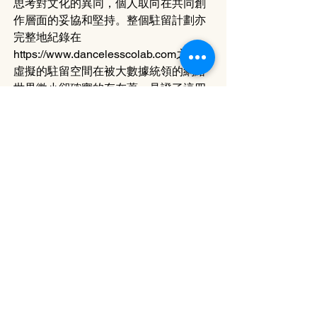
思考對文化的異同，個人取向在共同創
作層面的妥協和堅持。整個駐留計劃亦
完整地紀錄在
https://www.dancelesscolab.com
之上。
虛擬的駐留空間在被大數據統領的網絡
世界微小卻確實的存在著，見證了這四
星期的過程和對話。在尚有不多的自由
和空間中，這次跨地域的對話也許同樣
為跨越溝通的藩籬作某種意義上的參
照。
==
李偉能
編舞，表演者，策劃人，不加鎖舞踊館
副藝術總監。
韓國X香港#DANCELESS Co-lab 