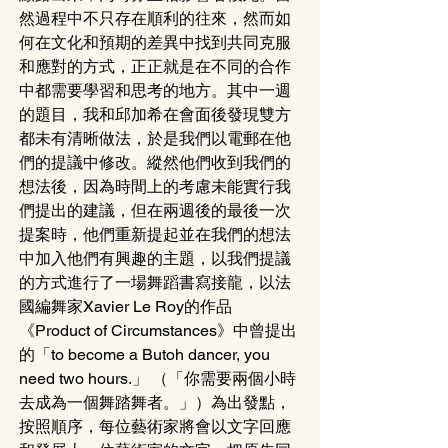
然過程中不只存在順利的往來，然而如
何在文化和預期的差異中找到共同克服
和應對的方式，正正就是在不同的合作
中都需要學習和思考的地方。其中一週
的題目，我和邱加希在會面後發現雙方
都未有清晰做法，於是我們以電郵在他
們的提議中修改。縱然他們收到我們的
想法後，因為時間上的考慮未能實行我
們提出的建議，但在兩週後的最後一次
提案時，他們重新提起並在我們的想法
中加入他們有興趣的主題，以我們提議
的方式進行了一場舞蹈書寫接龍，以法
國編舞家Xavier Le Roy的作品
《Product of Circumstances》中曾提出
的「to become a Butoh dancer, you 
need two hours.」 （「你需要兩個小時
去成為一個舞踏舞者。」）為出發點，
按照順序，每位藝術家將會以文字回應