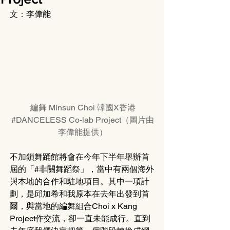
文：李偉能
編舞 Minsun Choi 韓國X香港
#DANCELESS Co-lab Project（圖片由
李偉能提供）
不加鎖舞踊館將會在今年下半年舉辦首
屆的「
#非關舞蹈祭
」，當中有兩個海外
與本地的合作和駐地項目。其中一項計
劃，是邱加希和我原本在去年出發到首
爾，與當地的編舞組合Choi x Kang 
Project作交流，卻一直未能成行。直到