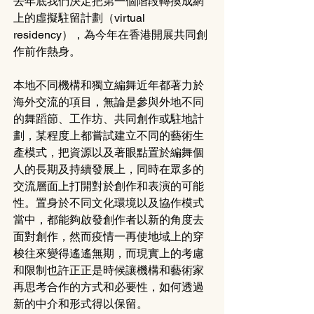
去年底我們決定把第一個階段轉換成網
上的虛擬駐留計劃（virtual 
residency），為今年在香港開展共同創
作前作熱身。
本地不同機構和獨立編舞近年都著力於
海外交流的項目，無論是參與外地不同
的舞蹈節、工作坊、共同創作或駐地計
劃，某程度上都嘗試建立不同的藝術生
產模式，把資源以及著眼點置於編舞個
人的長期及持續發展上，同時在眾多的
交流層面上打開對於創作和表演的可能
性。置身於不同文化環境以及協作模式
當中，都能夠啟發創作者以新的角度去
面對創作，然而疫情一再使地域上的穿
梭往來變得遙遙無期，而現實上的考慮
和限制也許正正是時候讓機構和藝術家
再思考合作的方式和必要性，如何透過
新的中介和形式得以保留。