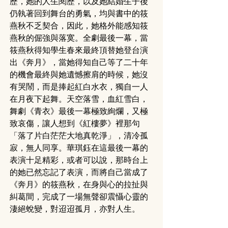
歷，她的人生閱歷，以及她結婚生子後
仍執著回到舞台的勇氣，均與書中的筱
燕秋不乏契合，因此，她格外能感知筱
燕秋的倔強與落寞。全劇最後一幕，當
筱燕秋得知學生春來最終頂替她登台演
出《奔月》，當她得知自己等了二十年
的機會最終與她遺憾擦肩的時候，她沒
有哭鬧，而是捧起紅白水衣，獨自一人
在月夜下起舞。天空落雪，血紅雪白，
舞劇《青衣》最後一幕極致絢爛，又極
致哀傷，讓人想到《紅樓夢》裡那句
「落了片白茫茫大地真乾淨」，清冷孤
寂，無人同享。華琪鈺在這最後一幕的
表演十足精彩，或者可以說，那時台上
的她已然忘記了表演，而將自己當成了
《奔月》的筱燕秋，在身與心的拉扯與
糾葛間，完成了一場無聲卻震懾心靈的
淒絕蛻變，對迢迢孤月，亦對人生。