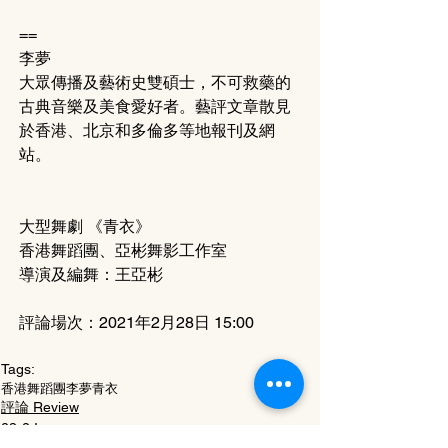
==
李夢
大眾傳播及藝術史雙碩士，不可救藥的
古典音樂及美食愛好者。藝評文章散見
於香港、北京和多倫多等地報刊及網
站。
大型舞劇 《青衣》
香港舞蹈團、亞彬舞影工作室
導演及編舞：王亞彬
評論場次：2021年2月28日 15:00
Tags:
香港舞蹈團
李夢
青衣
評論 Review
23-2 Issue