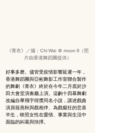
《青衣》／攝：Chi Wai @ moon 9（照
片由香港舞蹈團提供）
好事多磨。儘管受疫情影響延遲一年，
香港舞蹈團與亞彬舞影工作室聯合製作
的舞劇《青衣》終於在今年二月底於沙
田大會堂演奏廳上演。這齣十四幕舞劇
改編自畢飛宇得獎同名小說，講述戲曲
演員筱燕秋與戲相伴、為戲癡狂的悲喜
半生，映照女性在愛情、事業與生活中
面臨的糾葛與抉擇。