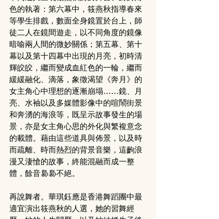
色的執著：第六幕中，筱燕秋指導春來
等學生排戲，數面全身鏡置於台上，師
徒二人在鏡間遊走，以不同角度的鏡像
暗喻兩人間的微妙關係；第五幕、第十
幕以及第十四幕中出現的月亮，初時清
輝皎皎，繼而變成血紅色的一輪，繼而
緩緩融化、滴落，象徵渴望《奔月》的
女主角心中理想的逐漸崩塌……鏡、月
亮、水袖以及多媒體影像中的喧鬧街景
和奔湧的海浪等，既呈示故事發生的場
景，亦是女主角心思的外化與繁複意念
的載體。藉由這些道具與佈景，以及時
而疏離、時而熱烈的背景音樂，這齣浪
漫又淒愴的故事，終能混融而成一整
體，餘音裊裊不絕。
再說舞者。華琪鈺應是香港舞蹈團中最
適宜演出筱燕秋的人選，她的習舞經