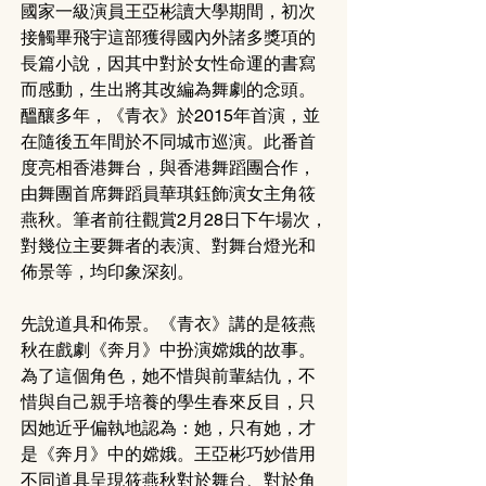
國家一級演員王亞彬讀大學期間，初次
接觸畢飛宇這部獲得國內外諸多獎項的
長篇小說，因其中對於女性命運的書寫
而感動，生出將其改編為舞劇的念頭。
醞釀多年，《青衣》於2015年首演，並
在隨後五年間於不同城市巡演。此番首
度亮相香港舞台，與香港舞蹈團合作，
由舞團首席舞蹈員華琪鈺飾演女主角筱
燕秋。筆者前往觀賞2月28日下午場次，
對幾位主要舞者的表演、對舞台燈光和
佈景等，均印象深刻。
先說道具和佈景。《青衣》講的是筱燕
秋在戲劇《奔月》中扮演嫦娥的故事。
為了這個角色，她不惜與前輩結仇，不
惜與自己親手培養的學生春來反目，只
因她近乎偏執地認為：她，只有她，才
是《奔月》中的嫦娥。王亞彬巧妙借用
不同道具呈現筱燕秋對於舞台、對於角