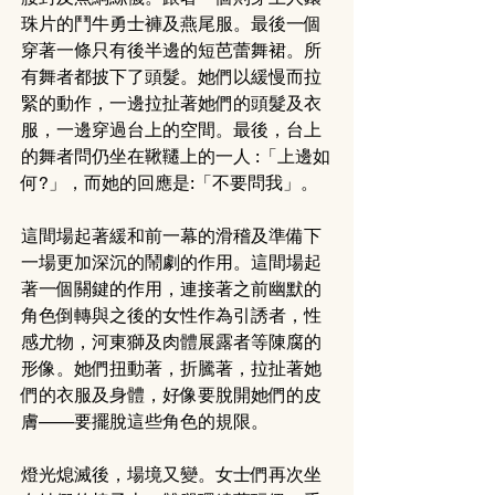
珠片的鬥牛勇士褲及燕尾服。最後一個
穿著一條只有後半邊的短芭蕾舞裙。所
有舞者都披下了頭髮。她們以緩慢而拉
緊的動作，一邊拉扯著她們的頭髮及衣
服，一邊穿過台上的空間。最後，台上
的舞者問仍坐在鞦韆上的一人 :「上邊如
何?」，而她的回應是:「不要問我」。
這間場起著緩和前一幕的滑稽及準備下
一場更加深沉的鬧劇的作用。這間場起
著一個關鍵的作用，連接著之前幽默的
角色倒轉與之後的女性作為引誘者，性
感尤物，河東獅及肉體展露者等陳腐的
形像。她們扭動著，折騰著，拉扯著她
們的衣服及身體，好像要脫開她們的皮
膚——要擺脫這些角色的規限。
燈光熄滅後，場境又變。女士們再次坐