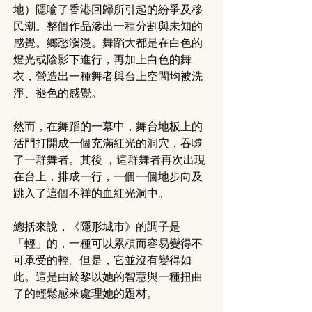
地）隱喻了香港回歸所引起的紛爭及移
民潮。整個作品滲出一種分割與未知的
感覺。鄉愁瀰漫。舞蹈大都是在白色的
燈光或陰影下進行，再加上白色的舞
衣，營造出一種舞者與台上空間均被洗
淨、褪色的感覺。
然而，在舞蹈的一幕中，舞台地板上的
活門打開成一個充滿紅光的洞穴，吞噬
了一群舞者。其後 ，這群舞者再次出現
在台上，排成一行，一個一個地步向及
跳入了這個不祥的血紅光洞中。
總括來說，《隱形城市》的調子是
「輕」的，一種可以累積而容易變得不
可承受的輕。但是，它並沒有變得如
此。這是由於黎以她的智慧與一種扭曲
了的輕鬆感來處理她的題材。