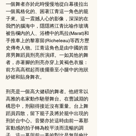
一個舞者亦於此時慢慢地從白幕後拉出
一個風格化的、困著江青這一角色的籠
子來。這一震撼人心的影像，深深的在
我們的腦海中，隱隱將江青比喻作玻璃
被告欄內的人、浴槽中的馬拉(Marat)和
手推車上的黎塞留(Richeleau)等西方歷
史傳奇人物。江青這角色是由中國的首
席男舞蹈員刑亮所演繹。一如其他的舞
者，赤著腳的刑亮亦穿上黃褐色衣服：
前方高高褶起而後擺垂至小腿中的泡狀
紗裙和貼身舞衣。
刑亮是一個高大健碩的舞者。他經常以
高雅的名家動作馳譽舞台。在曹誠淵的
構思中，刑顯得接近沒有重量。台上舞
蹈員四散，留下籠子及將於籠中出現的
刑於台中心。音樂亦於這時由前一幕那
富動感的拍子轉為較平淡而流暢的調
子。這一幕與前一幕的對比是無與倫比