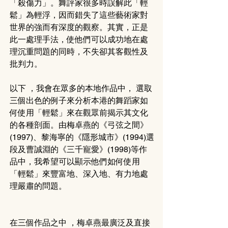
「殺傷力」。舞評家很多時誤解此「輕
鬆」為輕浮，因而錯失了這些藝術家對
世界的強而有深度的觀察。其實，正是
此一處理手法，使他們可以成功地在處
理沉重問題的同時，不失卻其客觀性及
批判力。
以下 ，我會在眾多的本地作品中， 選取
三個出色的例子來分析本港的舞蹈家如
何使用「輕鬆」來在觀眾前揭示其文化
的各種剖面。由梅卓燕的《弓弦之間》
(1997)、黎海寧的《隱形城市》(1994)選
段及曹誠淵的《三千寵愛》(1998)等作
品中，我希望可以顯示他們如何使用
「輕鬆」來豐富地、深入地、有力地處
理嚴肅的問題。
在三個作品之中 ，梅卓燕最廣泛及直接