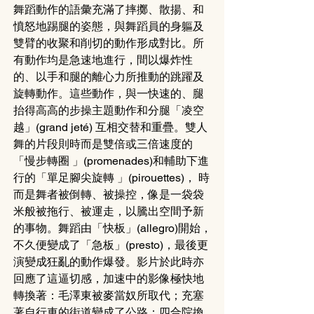
舞蹈動作的語彙充滿了摔擲、散揚、和
憤怒地踢腿的姿態，與舞蹈員的身軀及
雙臂的收聚和削切的動作形成對比。所
有動作均是急速地進行，間以爆炸性
的、以手和腿的離心力所推動的跳躍及
旋轉動作。這些動作，與一快速的、腿
抬得高高的步操主題動作和分腿「凌空
越」(grand jeté) 互相交替和重疊。雙人
舞的片段則時而是雙倍或三倍速度的
「慢步轉圈 」(promenades)和輔助下進
行的「單足腳尖旋轉 」(pirouettes)， 時
而是舞者被倒轉、被操控，像是一袋袋
米般被拖行、被運走，以騰出空間予新
的事物。舞蹈由「快板」(allegro)開始，
不久便變成了「急板」(presto)，最後更
演變成狂亂的動作爆發。影片於此時亦
回應了這逼切感，加速中的影像極快地
轉換著：毛澤東被麥當奴所取代；充塞
著自行車的街道變成了公路；四合院換