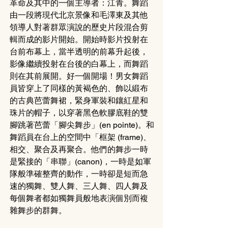
革命及其中的一個主導者：江青。舞蹈
由一段將現代北京景像和毛澤東及其他
領導人對著群眾演說的歷史片段混合剪
輯而成的影片開始。開始時影片投射在
台前布幕上，當半透明的前幕升起後，
影像繼續投射在台後的白幕上，而舞蹈
則在其前展開。好一個開場！男女舞蹈
員皆穿上了同樣的黃褐色的、飾以緞布
的古典芭蕾舞裙，緊身軍裝和鑲紅星和
珠片的帽子，以穿著黑色軟膠底鞋的雙
腳跳著芭蕾「腳尖舞步」(en pointe)。和
舞蹈員在台上的空間中「框架 (frame)、
相交、聚合及再聚合。他們的舞步一時
是緊接的「串聯」(canon)，一時是如軍
隊般準確整齊的動作，一時卻是短而急
速的獨舞、雙人舞、三人舞、四人舞及
每個舞者都如獨舞員般地表演個別而複
雜舞步的群舞。