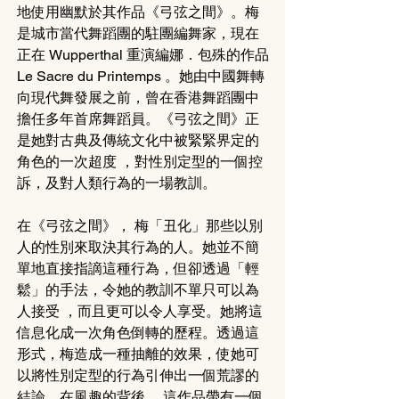
地使用幽默於其作品《弓弦之間》。梅
是城市當代舞蹈團的駐團編舞家，現在
正在 Wupperthal 重演編娜．包殊的作品
Le Sacre du Printemps 。她由中國舞轉
向現代舞發展之前，曾在香港舞蹈團中
擔任多年首席舞蹈員。《弓弦之間》正
是她對古典及傳統文化中被緊緊界定的
角色的一次超度 ，對性別定型的一個控
訴，及對人類行為的一場教訓。
在《弓弦之間》， 梅「丑化」那些以別
人的性別來取決其行為的人。她並不簡
單地直接指謫這種行為，但卻透過「輕
鬆」的手法，令她的教訓不單只可以為
人接受 ，而且更可以令人享受。她將這
信息化成一次角色倒轉的歷程。透過這
形式，梅造成一種抽離的效果，使她可
以將性別定型的行為引伸出一個荒謬的
結論。在風趣的背後 ，這作品帶有一個