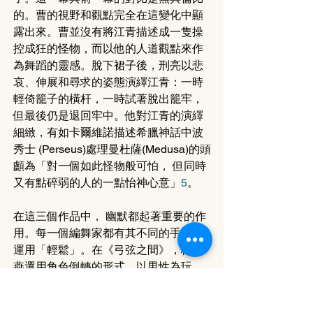
的。曹的視野和觀點完全在這變化中顯
露出來。曹並沒有將江青描述成一隻操
控成狂的怪物，而以他的人道觀點來作
為舞蹈的靈感。脫下裙子後，刑亮以悲
哀、伸展和尋求的姿態演繹江青：一時
輕倚籠子的橫杆，一時試著脫出籠牢，
但最後仍是退回牢中。他對江青的演繹
細緻，有如卡爾維諾描述希臘神話中波
秀士 (Perseus)處理曼杜薩(Medusa)的頭
顱為「對一個如此怪物般可怕， 但同時
又有點碎弱的人的一點怡神心意」
5
。
在這三個作品中， 幽默都起著重要的作
用。每一個編舞家都有其不同的手法來
運用「輕鬆」。在《弓弦之間》，梅卓
燕選用角色倒轉的形式，以男性為玩
偶，女性玩弄它們為題材，得出玩弄別
人是一糟透玩意的結論。在《隱形城