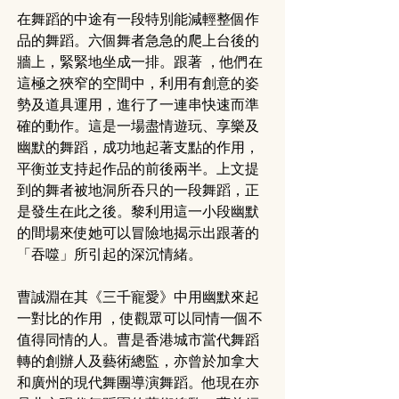
在舞蹈的中途有一段特別能減輕整個作
品的舞蹈。六個舞者急急的爬上台後的
牆上，緊緊地坐成一排。跟著 ，他們在
這極之狹窄的空間中，利用有創意的姿
勢及道具運用，進行了一連串快速而準
確的動作。這是一場盡情遊玩、享樂及
幽默的舞蹈，成功地起著支點的作用，
平衡並支持起作品的前後兩半。上文提
到的舞者被地洞所吞只的一段舞蹈，正
是發生在此之後。黎利用這一小段幽默
的間場來使她可以冒險地揭示出跟著的
「吞噬」所引起的深沉情緒。
曹誠淵在其《三千寵愛》中用幽默來起
一對比的作用 ，使觀眾可以同情一個不
值得同情的人。曹是香港城市當代舞蹈
轉的創辦人及藝術總監，亦曾於加拿大
和廣州的現代舞團導演舞蹈。他現在亦