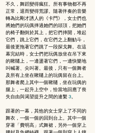
不久，舞蹈變得瘋狂。所有事物都不再
正常，退而變得荒謬。隨著伴奏的音樂
轉為比剛才誘人的《卡門》，女士們也
將她們的玩偶摔過她們的頭頂，把她們
的椅子翻倒於其上，把它們摔開，堆起
它們，跳上它們，在它們之上翻觔斗，
最後更拖著它們跳了一段探戈舞。在這
幕完結時，女士們把玩偶放坐在吊下來
的鞦韆上，一邊盪著它們，一邊快樂地
叫喊著、尖叫著。最後，只有一個舞者
及所有上坐在鞦韆上的玩偶留在台上。
那舞者爬上其中一個鞦韆，坐在玩偶的
腿上，一起升上空中，恰當地回應了喪
失自由與渴望提升之間的連繫 
3
。
跟著的一幕，其他的女士穿上了不同的
舞衣，一個一個的回到台上。其中一個
穿著「費明高」式舞裙，另外一個穿上
腰封及魚網絲襪。跟著一個則穿上人鑲