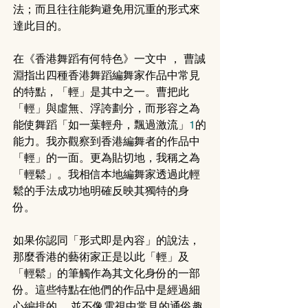
法；而且往往能夠避免用沉重的形式來
達此目的。
在《香港舞蹈有何特色》一文中 ， 曹誠
淵指出四種香港舞蹈編舞家作品中常見
的特點，「輕」是其中之一。曹把此
「輕」與虛無、浮誇劃分，而形容之為
能使舞蹈「如一葉輕舟，飄過激流」
1
的
能力。我亦觀察到香港編舞者的作品中
「輕」的一面。更為貼切地，我稱之為
「輕鬆」。我相信本地編舞家透過此輕
鬆的手法成功地明確反映其獨特的身
份。
如果你認同「形式即是內容」的說法，
那麼香港的藝術家正是以此「輕」及
「輕鬆」的筆觸作為其文化身份的一部
份。這些特點在他們的作品中是經過細
心編排的 ，並不像電視中常見的通俗趣