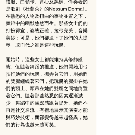
禮服、白領帶、背心及黑褲。伴奏著的
是歌劇《杜蘭朵》的Nessum Dorma! 。
在熟悉的人物及扭曲的事物並置之下，
舞蹈中的幽默悠然而生。那些女士們的
打扮得宜，姿態正確，拉弓完美，音樂
美妙；可是，她們卻遺下了她們的大提
琴，取而代之卻是這些玩偶。
開始時，這些女士都能維持其修飾儀
態。但隨著舞蹈的推進，她們開始用弓
拍打她們的玩偶，撫弄著它們，用她們
的雙腿纏繞著它們，把玩偶的腿掛在她
們的頸上、頭吊在她們雙腿之間地倒置
著它們。隨著那些熟悉的因素逐漸減
少，舞蹈中的幽默感跟著提升。她們不
再是社交名流，有禮地展示其演奏才能
與巧妙技術，而卻變得越來越怪異，她
們的行為也越來越可笑。