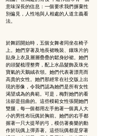
意味深長的信息：一個要求我們摒棄性
別偏見，人性地與人相處的人道主義看
法。
於舞蹈開始時，五個女舞者同坐在椅子
上。她們穿著及地長裙晚裝、鑲珠片的
貼身上衣及層層疊疊的鬆身紗裙。她們
的頭髮梳理整齊，配上水晶髮飾及珠光
寶氣的天鵝絨衣領。她們代表著漂亮而
高貴的女性。她們那經常在社交版上出
現的形像，令我們認為她們是所有女性
渴望成為的典範。可是，梅對她們的看
法卻是扭曲的。這些模範女性張開她們
雙腿，每一個都用左手抱著一個真人大
小的男性布玩偶於胸前。她們的右手都
握著一只大提琴的弓，模仿著奏樂的動
作於玩偶上彈弄著。這些玩偶都是穿著