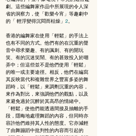
劇。這些編舞家作品中所展現的令人深
省的洞察力，使「歡樂今宵」等趣劇中
的「 輕浮變得沉悶而枯燥」
2
。
香港的編舞家在使用「輕鬆」的手法上
也有不同的方式。他們有的在沉重的聲
音中尋求樂趣、有的諷刺、有的開玩
笑、有的沉迷笑鬧、有的甚致投入於嘲
弄中；但這些並不是他們使用「輕鬆」
的唯一或主要途徑。相反，他們在編寫
其反映當代和複雜世界之豐富多姿的舞
蹈時，以「輕鬆」來調劑沉重的內容，
來作為對比，來強調他們的觀點，以及
來避免過於沉醉於其高昂的情緒中。
「輕鬆」使他們能透過間接及抽離的手
段，隱晦地處理舞蹈的內容，但同時亦
容許他們維持其人性的態度。它亦減輕
了由舞蹦蹈中批判性的內容而引起的