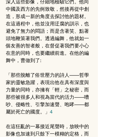
深入這些影像，仔細地檢驗它們。他向
中國及西方的先例致敬，然後再從中創
造，形成一新的角度去探討他的題材。
在這過程中，他並沒用迂腐的訓示，也
避免了無力的悶語；而是含著笑、點著
頭地鞭策著我們。透過編舞，他就如一
個友善的智者般，在督促著我們要小心
在意的同時，也要繼續前進。在他的編
舞中，曹做到了:
「那些脫離了俗世壓力的詩人——哲學
家的靈敏急躍，表現出他在具有深度與
力量的同時，亦擁有「輕」之秘密，而
那些被很多人和視為當代的活力——嘈
吵、侵略性、引擎加速聲、咆哮——都
屬於死亡的國度。」
4
在這狂亂的一幕接近尾聲時，放映中的
影像也加速到只餘下一模糊的定格，而