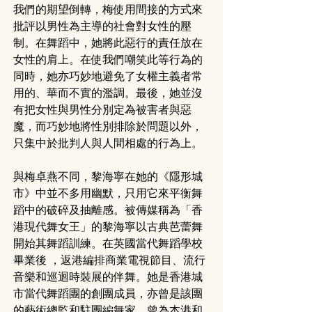
我們的期望倒轉，梅使用間接的方式來
批評以男性為主導的社會對女性的壓
制。在舞蹈中，她將此惡行的責任放在
女性的肩上。在使我們嘲笑此等行為的
同時，她亦巧妙地避免了女權主義者常
用的、華而不實的濫調。最後，她並沒
有把女性與男性分別定為被害者與惡
魔，而巧妙地將性別排除於問題以外，
只集中於批判人與人間相處的行為上。
與梅卓燕不同，黎海寧在她的《隱形城
市》中並不多用幽默，只用它來平衡舞
蹈中的破碎及抽離感。被傳媒稱為「香
港現代舞女王」的黎海寧以古典芭蕾舞
開始其舞蹈訓練。在英國當代舞蹈學校
畢業後 ，返港編排商業電視節目、流行
音樂和巡迴時裝展的伴舞。她是香港城
市當代舞蹈團的創團成員，亦曾是該團
的藝術總監和駐團編舞家，曾為本港和