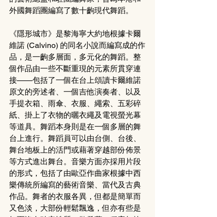
外國舞蹈團編寫了數十齣現代舞蹈。
《隱形城市》是黎海寧大約地根據卡爾
維諾 (Calvino) 的同名小說而編寫成的作
品，是一齣多層面，多元化的舞蹈。整
個作品由一些不斷重現的元素所貫穿連
接——包括了一個在台上頌讀卡爾維諾
原文的旁述者、一個吉他演奏者、以及
手提衣箱、雨傘、衣服、繩索、五彩碎
紙、掛上了衣物的曬衣繩及電視螢光幕
等道具。舞蹈本身則是在一個多層的舞
台上進行。舞蹈員可以由台側、台後、
舞台地板上的活門或藉著穿越部份佈景
等方式進出舞台。音樂方面亦採用片段
的形式，包括了由歐亞作曲家根據中西
樂傳統所編寫的藝術音樂、當代及古典
作品。舞者的衣服各異，但都是簡單而
又色淡，大部份輕鬆飄逸，但亦有些是