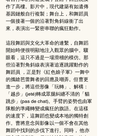
作了高樓。影片中，現代建築有如遺傳
基因鏈般自行複製；舞台上，和舞蹈員
一個接著一個的沿著對角斜線衝了出
來，表演出一緊密串聯的瘋狂動作。
這段舞蹈與文化大革命的連繫，自舞蹈
開始時便很明顯地注入觀眾的腦中。驟
眼看，這只不過是一場滑稽的模仿。那
些沿著對角斜線表演著追逐跳躍動作的
舞蹈員 ，正是對《紅色娘子軍》一舞中
的攜鎗芭蕾舞者的回應及嘲弄。但曹更
進一步，將這些形像「玩轉」、解構：
「越步」(jeté)轉成眾腿糾纏不清的「貓
跳步」(pas de chat)。手臂的姿勢也由軍
隊般的準繩轉變成瘋狂的旗語。在這樣
的速度下，這舞蹈也變成本地的獨特創
作。曹將意念與影像以一個不會在其他
舞蹈中找到的步伐下進行。同時， 他亦