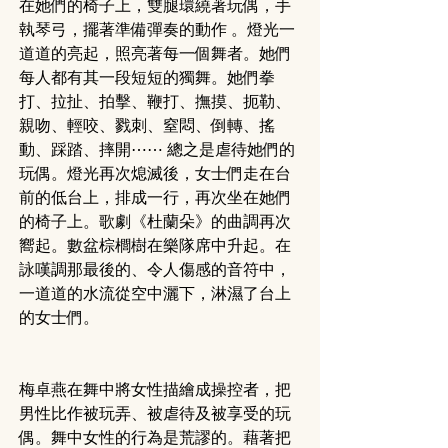
在她們的椅子上，雙腿環繞著玩偶，手
執琴弓，擺著準備彈奏的動作 。燈光一
道道的亮起，照亮著每一個舞者。她們
每人都有其一段短短的獨舞。她們拳
打、拉扯、拍擊、鞭打、撫摸、扼勒、
親吻、輕咬、戮刺、窒悶、倒轉、搖
動、踩踏、摔開⋯⋯ 總之是虐待她們的
玩偶。燈光再次熄滅後，女士們走在台
前的低台上，排成一行，再次坐在她們
的椅子上。歌劇《杜蘭朵》的曲調再次
嚮起。數盆棕櫚樹在樂隊席中升起。在
詠嘆調那最後的、令人傷感的音符中，
一道道的水流從空中灑下，淋濕了台上
的女士們。
梅卓燕在舞中將女性描繪成操控者，把
男性比作被玩弄、被虐待及被享受的玩
偶。舞中女性的行為是荒謬的。藉著把