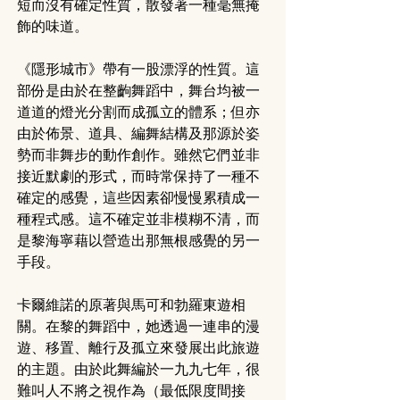
短而沒有確定性質，散發著一種毫無掩
飾的味道。
《隱形城市》帶有一股漂浮的性質。這
部份是由於在整齣舞蹈中，舞台均被一
道道的燈光分割而成孤立的體系；但亦
由於佈景、道具、編舞結構及那源於姿
勢而非舞步的動作創作。雖然它們並非
接近默劇的形式，而時常保持了一種不
確定的感覺，這些因素卻慢慢累積成一
種程式感。這不確定並非模糊不清，而
是黎海寧藉以營造出那無根感覺的另一
手段。
卡爾維諾的原著與馬可和勃羅東遊相
關。在黎的舞蹈中，她透過一連串的漫
遊、移置、離行及孤立來發展出此旅遊
的主題。由於此舞編於一九九七年，很
難叫人不將之視作為（最低限度間接