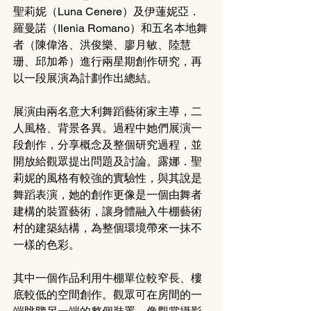
聖莉妮（Luna Cenere）及伊蓮妮亞．
羅曼諾（Ilenia Romano）和五名本地舞
者（陳偉洛、洪俊樂、廖月敏、陸慧
珊、邱加希）進行兩星期創作研究，再
以一段展演為計劃作出總結。
展演由兩名意大利舞蹈藝術家主導，二
人風格、背景各異。過程中她們展演一
段創作，分享概念及整個研究過程，並
開放給觀眾提出問題及討論。露娜．聖
莉妮的風格有較強的實驗性，與其說是
舞蹈表演，她的創作更像是一個由舞者
建構的裝置藝術，讓身體融入牛棚藝術
村的建築結構，為整個環境帶來一抹不
一樣的色彩。
其中一個作品利用牛棚單位較窄長、樓
底較低的空間創作。觀眾可在房間的一