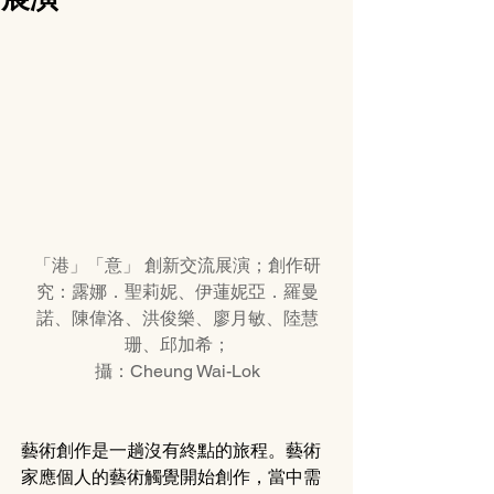
「港」「意」 創新交流展演；創作研
究：露娜．聖莉妮、伊蓮妮亞．羅曼
諾、陳偉洛、洪俊樂、廖月敏、陸慧
珊、邱加希；
攝：Cheung Wai-Lok
藝術創作是一趟沒有終點的旅程。藝術
家應個人的藝術觸覺開始創作，當中需