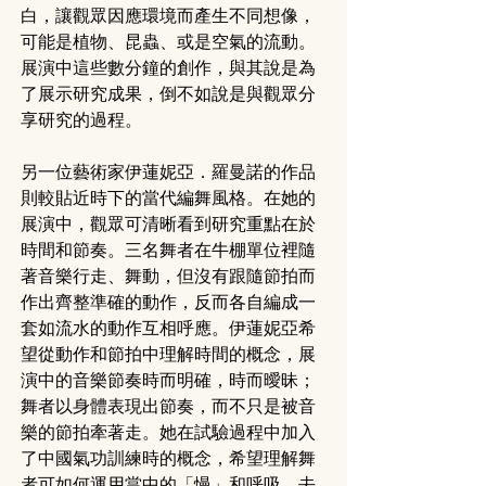
白，讓觀眾因應環境而產生不同想像，
可能是植物、昆蟲、或是空氣的流動。
展演中這些數分鐘的創作，與其說是為
了展示研究成果，倒不如說是與觀眾分
享研究的過程。
另一位藝術家伊蓮妮亞．羅曼諾的作品
則較貼近時下的當代編舞風格。在她的
展演中，觀眾可清晰看到研究重點在於
時間和節奏。三名舞者在牛棚單位裡隨
著音樂行走、舞動，但沒有跟隨節拍而
作出齊整準確的動作，反而各自編成一
套如流水的動作互相呼應。伊蓮妮亞希
望從動作和節拍中理解時間的概念，展
演中的音樂節奏時而明確，時而曖昧；
舞者以身體表現出節奏，而不只是被音
樂的節拍牽著走。她在試驗過程中加入
了中國氣功訓練時的概念，希望理解舞
者可如何運用當中的「慢」和呼吸，去