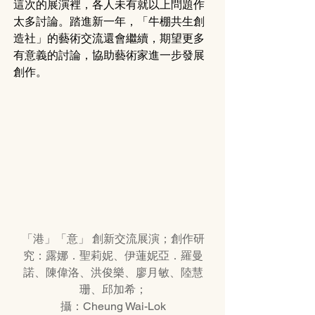
這次的展演裡，各人未有就以上問題作
太多討論。踏進新一年，「牛棚共生創
造社」的藝術交流還會繼續，期望更多
有意義的討論，協助藝術家進一步發展
創作。
「港」「意」 創新交流展演；創作研
究：露娜．聖莉妮、伊蓮妮亞．羅曼
諾、陳偉洛、洪俊樂、廖月敏、陸慧
珊、邱加希；
攝：Cheung Wai-Lok