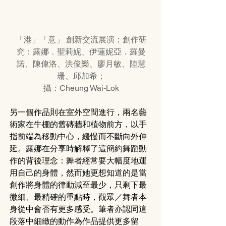
「港」「意」 創新交流展演；創作研
究：露娜．聖莉妮、伊蓮妮亞．羅曼
諾、陳偉洛、洪俊樂、廖月敏、陸慧
珊、邱加希；
攝：Cheung Wai-Lok
另一個作品則在室外空間進行，兩名藝
術家在牛棚的舊磚牆和植物前方，以手
指前端為移動中心，緩慢而不斷向外伸
延。露娜在分享時解釋了這簡約舞蹈動
作的背後理念：舞者經常要大幅度地運
用自己的身體，然而她更想知道的是當
創作將身體的律動減至最少，只剩下最
微細、最精確的重點時，觀眾／舞者本
身從中會否有更多感受。筆者亦認同這
段落中細緻的動作為作品提供更多留