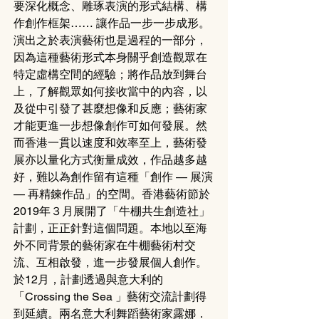
要深化概念、雕琢表演的形式結構、構
作創作框架…… 讓作品一步一步成形。
演出之於表演藝術也是過程的一部分，
因為這種藝術形式本身關乎創造觀眾在
特定虛構空間的經驗；將作品放到舞台
上，了解觀眾如何接收當中的內容，以
及從中引發了甚麼想像和反應；藝術家
才能更進一步想像創作可如何發展。然
而香港一貫以速度和效率至上，藝術發
展亦以量化方式衡量成效，作品越多越
好，難以為創作留有這種「創作 — 展演 
— 再精鍊作品」的空間。香港藝術節於
2019年３月展開了「牛棚共生創造社」
計劃，正正針對這個問題。本地以至海
外不同背景的藝術家在牛棚藝術村交
流、互相啟發，進一步發展個人創作。
於12月，計劃透過與意大利的
「Crossing the Sea 」藝術交流計劃得
到延續。兩名意大利舞蹈藝術家露娜．