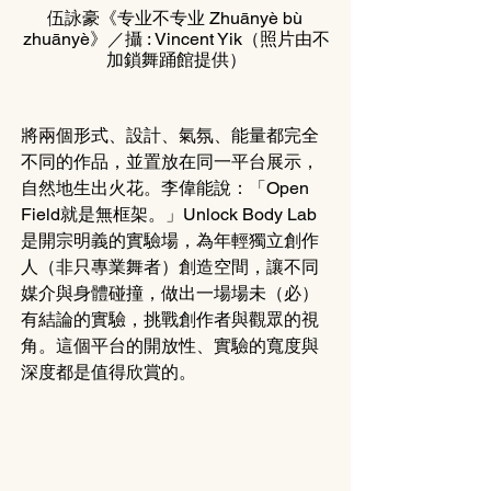
伍詠豪《专业不专业 Zhuānyè bù 
zhuānyè》／攝 : Vincent Yik（照片由不
加鎖舞踊館提供）
將兩個形式、設計、氣氛、能量都完全
不同的作品，並置放在同一平台展示，
自然地生出火花。李偉能說：「Open 
Field就是無框架。」Unlock Body Lab
是開宗明義的實驗場，為年輕獨立創作
人（非只專業舞者）創造空間，讓不同
媒介與身體碰撞，做出一場場未（必）
有結論的實驗，挑戰創作者與觀眾的視
角。這個平台的開放性、實驗的寬度與
深度都是值得欣賞的。