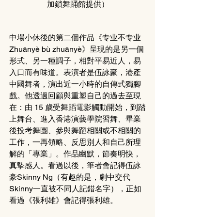
加鎖舞踊館提供）
中場小休後的第二個作品《专业不专业 
Zhuānyè bù zhuānyè》呈現的是另一個
形式、另一種調子，相對平易近人，易
入口而有味道。表演者是伍詠豪，港產
中國舞者，演出近一小時的自傳式獨腳
戲。他透過回顧與重塑自己的過去至現
在：由 15 歲受舞蹈電影觸動開始，到踏
上舞台、進入香港演藝學院習舞、畢業
後投考舞團、參與舞蹈相關或不相關的
工作，一再領略、反思別人和自己所理
解的「專業」。作品幽默，節奏明快，
真摰感人。看過以後，筆者會記得伍詠
豪Skinny Ng（有趣的是，劇中交代
Skinny一直被不同人記錯名字），正如
看過《張利雄》會記得張利雄。