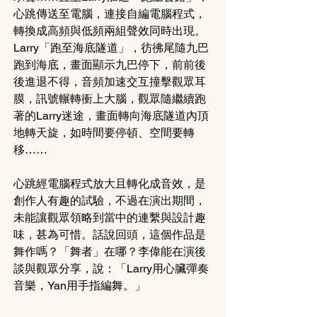
心跳傳送至電腦，連接自編電腦程式，
轉換成高頻與低頻兩組聲效同時出現。
Larry「跑至海底隧道」，彷彿尾隨九巴
跑到海底，畫面顯示九巴停下，前前後
後進退不得，音頻加速交互撞擊觀眾耳
膜，訊號輾轉衝上大腦，觀眾隨繼續跑
著的Larry迷途，畫面轉向海底隧道內頂
地轉天旋，如時間要停頓、空間要轉
移……
心跳經電腦程式放大且轉化成音效，是
創作人有趣的試驗，不過在演出期間，
未能讓觀眾領略到當中的連繫與設計趣
味，甚為可惜。話說回頭，這個作品是
舞作嗎？「舞者」在哪？李偉能在演後
談與觀眾分享，說：「Larry用心臟彈奏
音樂，Yan用手指編舞。」