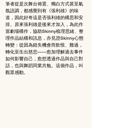
筆者從是次舞台佈置、獨白方式甚至氣
氛語調，都感覺到有《張利雄》的味
道，因此好奇這是否張利雄的構思和安
排。原來張利雄是後來才加入，為此作
當劇場構作，協助Skinny梳理思緒、整
理作品結構和訊息，亦見證Skinny心態
轉變：從因為錯失機會而飲恨、難過，
轉化至生出慈悲——愈加理解過去事件
如何影響自己，愈想透過作品與自己對
話，也與舞蹈同業共勉。這個作品，叫
觀眾感動。