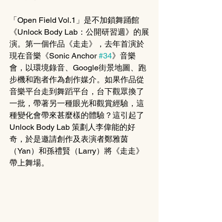
「Open Field Vol.1」是不加鎖舞踊館
《Unlock Body Lab：公開研習週》的展
演。第一個作品《走走》，去年首演於
現在音樂《Sonic Anchor 
#34
》音樂
會，以環境錄音、Google街景地圖、跑
步機和跑者作為創作媒介。如果作品從
音樂平台走到舞蹈平台，台下觀眾換了
一批，帶著另一種眼光和觀賞經驗，這
種變化會帶來甚麼樣的體驗？這引起了
Unlock Body Lab 策劃人李偉能的好
奇，於是邀請創作及表演者鄭雅茵
（Yan）和孫禮賢（Larry）將《走走》
帶上舞場。