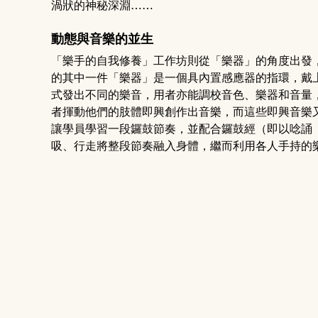
渦狀的神秘深淵……
動態與音樂的並生
「樂手的自我修養」工作坊則從「樂器」的角度出發
的其中一件「樂器」是一個具內置感應器的指環，戴
式發出不同的樂音，用者亦能調校音色、樂器和音量
者揮動他們的肢體即興創作出音樂，而這些即興音樂
讓學員學習一段鑼鼓節奏，並配合鑼鼓經（即以唸誦
吸、行走將整段節奏融入身體，繼而利用各人手持的