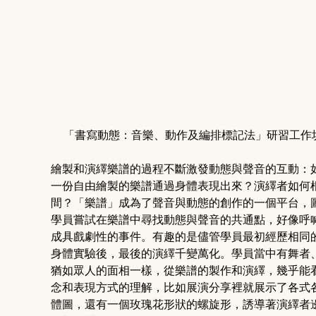
「書寫動態：音樂、動作及編排標記法」研習工作坊／攝
繪製和演繹樂譜的過程不斷激發動態與聲音的互動：
一份自由繪製的樂譜通過身體表現出來？演繹者如何
間？「樂譜」成為了聲音與動態的創作的一個平台，
學員嘗試在樂譜中尋找動態與聲音的共通點，好像呼
成具戲劇性的事件。有趣的是儘管學員最初經歷相同
身體實驗後，最後的演繹千變萬化。學員當中有舞者
猶如眾人的面相一樣，從樂譜的製作和演繹，幾乎能
念和表現方式的理解，比如展演分享裡就展示了各式
體圖，還有一個玫瑰花形狀的螺旋形，誘導著演繹者