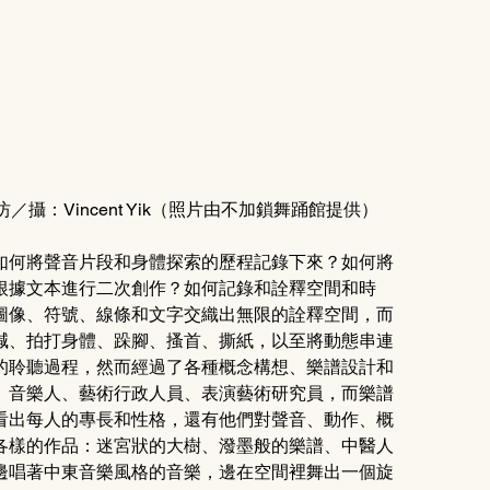
：Vincent Yik（照片由不加鎖舞踊館提供）
如何將聲音片段和身體探索的歷程記錄下來？如何將
根據文本進行二次創作？如何記錄和詮釋空間和時
圖像、符號、線條和文字交織出無限的詮釋空間，而
喊、拍打身體、跺腳、搔首、撕紙，以至將動態串連
的聆聽過程，然而經過了各種概念構想、樂譜設計和
、音樂人、藝術行政人員、表演藝術研究員，而樂譜
看出每人的專長和性格，還有他們對聲音、動作、概
各樣的作品：迷宮狀的大樹、潑墨般的樂譜、中醫人
邊唱著中東音樂風格的音樂，邊在空間裡舞出一個旋