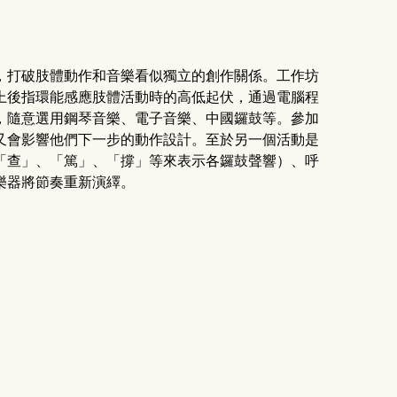
，打破肢體動作和音樂看似獨立的創作關係。工作坊
上後指環能感應肢體活動時的高低起伏，通過電腦程
，隨意選用鋼琴音樂、電子音樂、中國鑼鼓等。參加
又會影響他們下一步的動作設計。至於另一個活動是
「查」、「篤」、「撐」等來表示各鑼鼓聲響）、呼
樂器將節奏重新演繹。