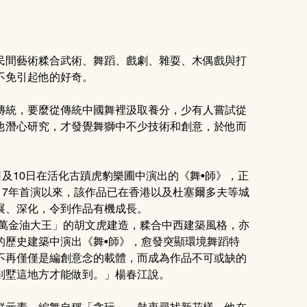
民間藝術糅合武術、舞蹈、戲劇、雜耍、木偶戲與打
不免引起他的好奇。
傳統，要麼從傳統中國舞裡汲取養分，少有人嘗試從
他潛心研究，才發覺舞獅中不少技術和創意，於他而
日及10日在活化古蹟虎豹樂圃中演出的《舞•師》，正
17年首演以來，該作品已在香港以及杜塞爾多夫等城
展、深化，令到作品有機成長。
「萬金油大王」的胡文虎建造，糅合中西建築風格，亦
的歷史建築中演出《舞•師》，愈發突顯環境舞蹈特
不再僅僅是編創意念的載體，而成為作品不可或缺的
別墅這地方才能做到。」楊春江說。