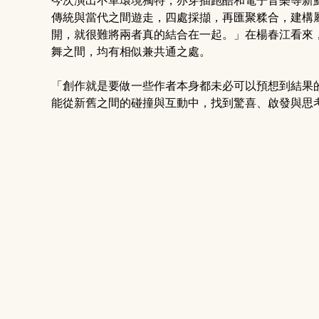
今次演出不單環境獨特，亦穿插跑酷和電子音樂等新
傳統與當代之間遊走，四處採擷，再匯聚糅合，建構
開，就很難將兩者真的結合在一起。」在楊春江看來
舞之間，均有相似兼共通之處。
「創作就是要做一些作者本身都未必可以預想到結果
能從新舊之間的碰撞與互動中，找到驚喜、啟發與思