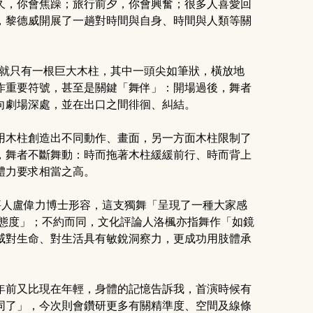
久，你會焦躁；旅行前夕，你會興奮；很多人喜愛回
，黎德威開展了一趟對時間與自身、時間與人類等關
幕，就只有一根巨大木柱，其中一頭尖如筆狀，橫放地
作重要符號，甚至是關鍵「舞伴」：開場過後，舞者
向劇場深處，並在出口之間徘徊、糾結。
用木柱創造出不同動作、畫面，另一方面木柱限制了
，舞者不斷舞動：時而拖著木柱緩緩前行、時而背上
體力要求相當之高。
，藝評人盧偉力博士形容，這支獨舞「呈現了一種大家感
命態度」；不約而同，文化評論人洛楓亦指舞作「如鏡
威對生命、對生活具有敏銳洞察力，更成功用肢體承
年前又比現在年輕，身體的記憶告訴我，首演時候有
同了」，今次則會鑽研更多有關精準度、空間及線條