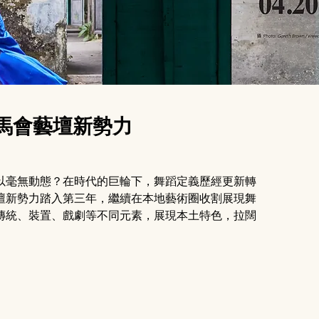
賽馬會藝壇新勢力
以毫無動態？在時代的巨輪下，舞蹈定義歷經更新轉
壇新勢力踏入第三年，繼續在本地藝術圈收割展現舞
傳統、裝置、戲劇等不同元素，展現本土特色，拉闊