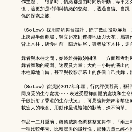
作主題，「很多時，情緒都是由時間所帶動，等車太
憶，這更加是時間與情緒的交織」，透過自編、自跳
係的探索之旅。
《So Low》採用簡約舞台設計，除了數面投影屏
上跨越半個劇場，豎立起來則連接地板與天花，屬舞
背上木柱，緩慢向前；臨近結尾，舞者放下木柱，走
舞者與木柱之間，始終維持微妙關係，一方面舞者利
舞者舞動的範圍、速度及力量；大約一小時的演出內
木柱原地自轉，甚至與投影屏幕上的多個自己共舞，
《So Low》首演於2017年年頭，行內評價甚高
同身受的生存處境⋯⋯ 表述受壓抑個體的處境和生
子般折射了香港的生存狀況」，可見編舞兼舞者黎德
載宏大的概念、用動作呈現複雜的狀態，殊不簡單。
作品十二月重演，黎德威將會調整整支舞作，「兩三
一種比較年青、比較澎湃的爆炸性，那種力量已經不