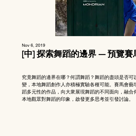
Nov 6, 2019
[中] 探索舞蹈的邊界 — 預覽
​究竟舞蹈的邊界在哪？何謂舞蹈？舞蹈的盡頭是否可
變，本地舞蹈創作人亦積極實驗各種可能。賽馬會藝
蹈多元性的作品，向大衆展現舞蹈的不同面向，融合
本地觀眾對舞蹈的印象，啟發更多思考並引發討論。