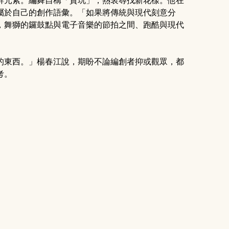
鮮元素。編舞自稱「貪玩」，熱衷尋找新花樣。他在
屬於自己的創作語彙。「如果將傳統與現代刻意分
，舞獅的鑼鼓點與電子音樂的節拍之間、跑酷與現代
的東西。」楊春江說，期盼不論編創者抑或觀眾，都
考。