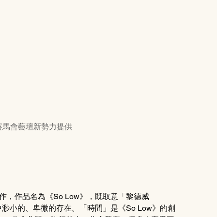
由賽馬會藝壇新勢力提供
作，作品名為《So Low》，既取意「黎德威
中渺小的、卑微的存在。「時間」是《So Low》的創