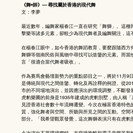
《舞•師》— 尋找屬於香港的現代舞
文：李夢
最近數年，編舞家楊春江一直在研究「舞獅」。這種
擊樂等諸多元素，卻較少為現代舞者及編舞關注，這
在楊春江眼中，如今香港的舞蹈教育，要麼跟隨西方
舞獅等嶺南民俗與風物中尋找可以借鑒的元素。而當
言「很適合當代舞者吸收」。
作為賽馬會藝壇新勢力的重點節目之一，將於11月9
是傳統與現代之間借鑒、轉化及再詮釋的例證。從20
市的不同場地演出，並因應演出的環境調整，不斷發
虎豹樂圃的前身是1935年建成的虎豹別墅，由人稱
見證香港社會數十年流轉遷變。今次在極富香港特色
質，強化舞者與空間、所聽與所見之間的互動。空間
部分。「我希望觀眾發覺，這次舞獅表演只有在虎豹