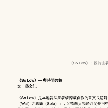
《So Low》；照片
《So Low》— 與時間共舞
文：藝文記
《So Low》是本地資深舞者黎德威創作的首支長篇舞
（Wai）之獨舞（Solo）」，又指向人類於時間長河