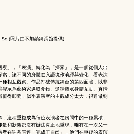
n So (照片由不加鎖舞踊館提供)
觀察」，「表演」轉化為「探索」，是一個從個人出
探索，讓不同的身體進入語境作演繹與變化，看表演
一種相互觀察。作品打破傳統舞台的第四面牆，以非
讓觀眾為藝術家選取食物、邀請觀眾身體互動、真情
還值得叩問，似乎表演者的主觀成分太大，很難做到
事，這種重複成為每位表演者在房間中的一種累積、
能量和狀態都沒有辦法真正地重現，唯有在一次又一
演者在謝幕表達「完成了自己」，他們在重複的表演