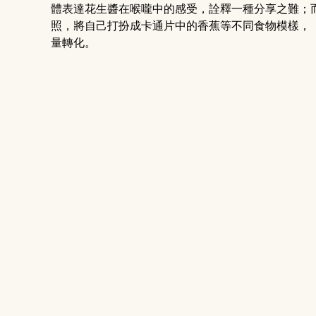
體表達花生醬在喉嚨中的感受，詮釋一種分享之難；
照，將自己打扮成卡通片中的香蕉等不同食物模樣，
量轉化。