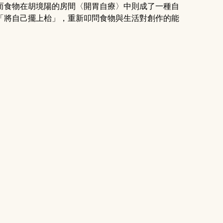
而食物在胡境陽的房間〈開胃自療〉中則成了一種自
「將自己擺上枱」，重新叩問食物與生活對創作的能