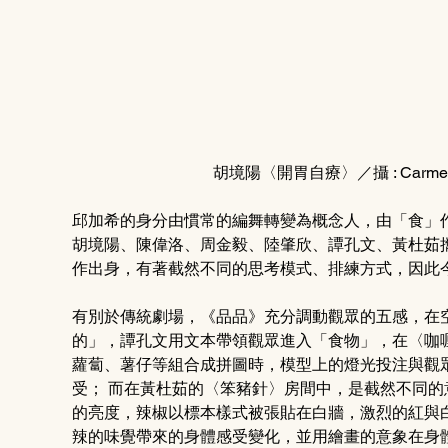
胡境陽〈開胃自療〉／攝 : Carm
邱加希的身分由慣常的編舞轉變為概念人，由「食」
胡境陽、陳偉洛、周金毅、陸肇欣、譚孔文、黃杜茹
作出身，有著截然不同的思考模式、排練方式，因此
有別於傳統劇場，《品品》充分調動觀眾的五感，在
的」，譚孔文用文本帶領觀眾進入「食物」，在〈咖
蘿蔔、薯仔等組合成拼圖時，模型上的燈光投注與觀
受； 而在黃杜茹的〈笨豬針〉房間中，是截然不同
的亮度，辣椒以標本樣式被張貼在白牆，激烈的紅與
辣的味覺帶來的身體感受變化，並用繪畫的意象在身