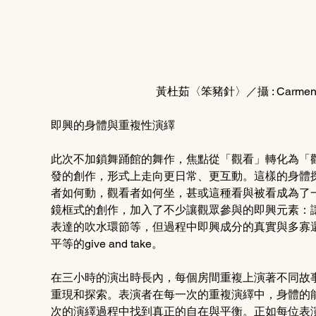
黃杜茹〈笨豬針〉／攝 : Carme
即興的身體與重複性演繹
此次不加鎖舞踊館的舞作，焦點從「觀看」轉化為「
發的創作，形式上走向更日常、更互動。這樣的身體
者如何動，觀看者如何坐，甚或這種看與被看成為了
鏡框式的創作，加入了不少讓觀眾參與的即興元素：
表達的吹水環節等，但過程中即興成分的真實與多寡
平等的give and take。
在三小時的演出時長內，每個房間重複上演著不同故
重現和探索。表演者在每一次的重複演繹中，身體的
次的演繹過程中找到真正的自在與平衡。正如每位表