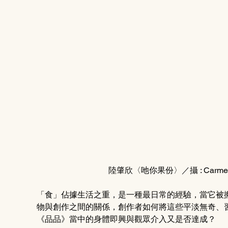
陸肇欣〈吔你果份〉／攝 : Carm
「食」佔據生活之重，是一種最日常的經驗，當它被
物與創作之間的關係，創作者如何將這些平淡無奇、
《品品》當中的身體即興與觀眾介入又是否達成？