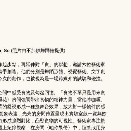
en So (照片由不加鎖舞踊館提供)
作起步點，再延伸對「食」的聯想，邀請六位藝術家
攜手創造。他們分別是舞蹈形體、視覺藝術、文字創
今次的創作，也被視為是一場跨媒介的試驗和碰撞。
空間中感受食物及勾起回憶。「食物不單只是用來食
喱花〉房間強調帶出食物的精神力量，當他將咖喱、
眾的凝視形成一種擬舞台效果，放大對一樣物件的感
的意象表達，光亮的房間佈置呈現出實驗室般一覽無餘
白形成強烈對比，凸顯食物的可視性。藝術家專注於
體上紀錄觀察；在房間〈吔你果份〉中，陸肇欣用身